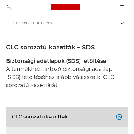
Canon Logo, back to ho
CLC Series Cartridges
Váltá
Canon
Biztonsági adatlapok
CLC sorozatú kazetták – SDS
Biztonsági adatlapok (SDS) letöltése
A termékhez tartozó biztonsági adatlap
(SDS) letöltéséhez alább válassza ki CLC
sorozatú kazettáját.
CLC sorozatú kazetták
