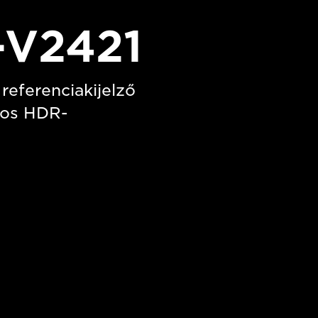
-V2421
referenciakijelző
mos HDR-