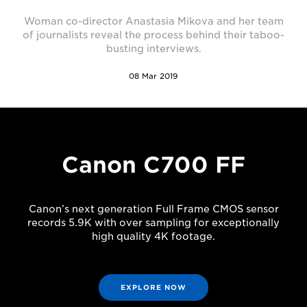
Woman co-director Anastasia Mikova and her team
of journalists reveal the process behind their taboo-
busting interviews.
08 Mar 2019
Canon C700 FF
Canon’s next generation Full Frame CMOS sensor
records 5.9K with over sampling for exceptionally
high quality 4K footage.
EXPLORE NOW