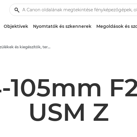
Objektívek
Nyomtatók és szkennerek
Megoldások és szo
Készülékek és kiegészítők, termékmédia – Canon Sajtóközpont
-105mm F2
USM Z