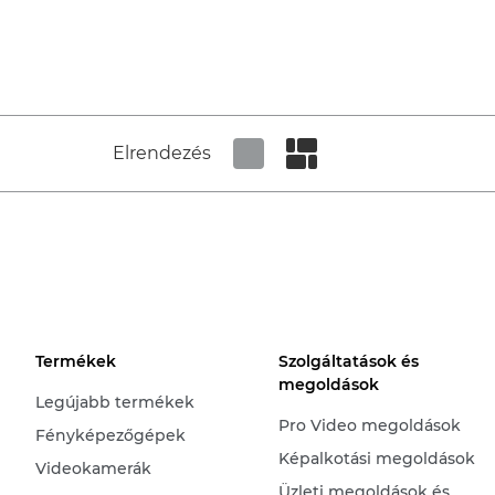
Elrendezés
Set tiled view
Set masonry view
Termékek
Szolgáltatások és
megoldások
Legújabb termékek
Pro Video megoldások
Fényképezőgépek
Képalkotási megoldások
Videokamerák
Üzleti megoldások és