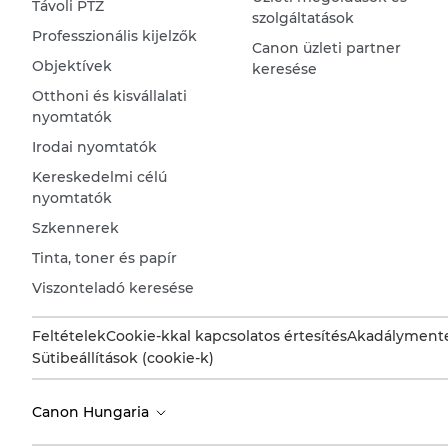
Távoli PTZ
szolgáltatások
Professzionális kijelzők
Canon üzleti partner
Objektívek
keresése
Otthoni és kisvállalati
nyomtatók
Irodai nyomtatók
Kereskedelmi célú
nyomtatók
Szkennerek
Tinta, toner és papír
Viszonteladó keresése
Feltételek
Cookie-kkal kapcsolatos értesítés
Akadálymente
Sütibeállítások (cookie-k)
Canon Hungaria