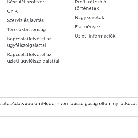
Készülékszoftver
Profikról szóló
történetek
GYIK
Nagykövetek
Szerviz és javítás
Események
Termékbiztonság
Üzleti információk
Kapcsolatfelvétel az
ügyfélszolgálattal
Kapcsolatfelvétel az
üzleti ügyfélszolgálattal
sítés
Adatvédelem
Modernkori rabszolgaság elleni nyilatkozat