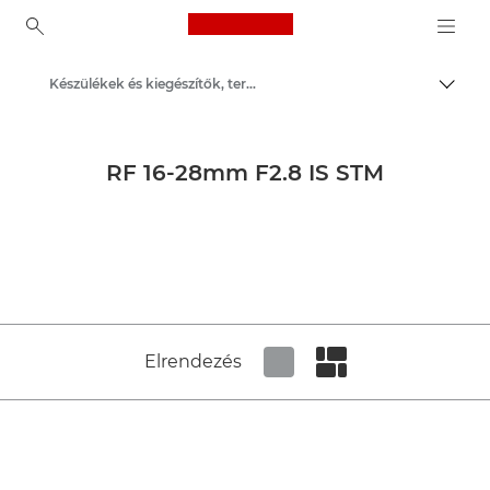
Canon Logo, back to ho
Készülékek és kiegészítők, termékmédia – Canon Sajtóközpont
Váltá
Canon
Sajtóközpont
RF 16-28mm F2.8 IS STM
Termékképek – Canon Sajtóközpont
Elrendezés
Set tiled view
Set masonry view