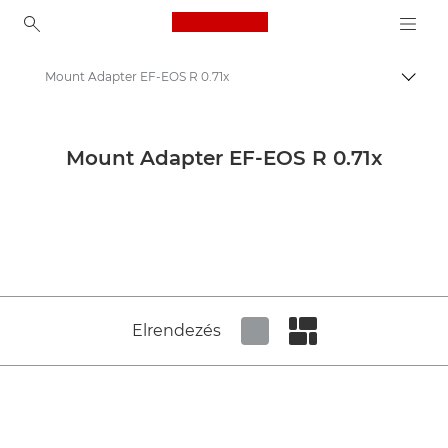
Canon Logo, back to ho
Mount Adapter EF-EOS R 0.71x
Váltá
Canon
Sajtóközpont
Mount Adapter EF-EOS R 0.71x
Termékképek – Canon Sajtóközpont
Készülékek és kiegészítők, termékmédia – Canon Sajtóközpont
Elrendezés
Set tiled view
Set masonry view