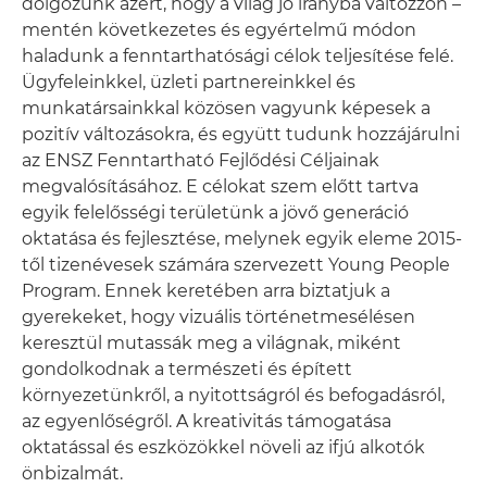
dolgozunk azért, hogy a világ jó irányba változzon –
mentén következetes és egyértelmű módon
haladunk a fenntarthatósági célok teljesítése felé.
Ügyfeleinkkel, üzleti partnereinkkel és
munkatársainkkal közösen vagyunk képesek a
pozitív változásokra, és együtt tudunk hozzájárulni
az ENSZ Fenntartható Fejlődési Céljainak
megvalósításához. E célokat szem előtt tartva
egyik felelősségi területünk a jövő generáció
oktatása és fejlesztése, melynek egyik eleme 2015-
től tizenévesek számára szervezett Young People
Program. Ennek keretében arra biztatjuk a
gyerekeket, hogy vizuális történetmesélésen
keresztül mutassák meg a világnak, miként
gondolkodnak a természeti és épített
környezetünkről, a nyitottságról és befogadásról,
az egyenlőségről. A kreativitás támogatása
oktatással és eszközökkel növeli az ifjú alkotók
önbizalmát.