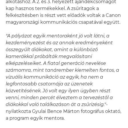
alkotáshoz. A 2. és 3. helyezett ajándékcsomagot
kap hasznos termékekkel. A zsűritagok a
felkészítésben is részt vett előadók voltak a Canon
magyarországi kommunikációs csapatával együtt.
"A pályázat egyik mentoraként jó volt látni, a
kezdeményezést és az annak eredményeként
összegyűlt diákokat, amint a különböző
kamerákkal próbálták megvalósítani
elképzeléseiket. A fiatal generáció nevelése
számomra, mint tanárember kiemelten fontos, a
vizuális kommunikáció az egyik, ha nem a
legfontosabb csatornája az üzenetek
közvetítésének. Jó volt egy ilyen ügyben részt
venni, minden percét élveztem a tervezéstől a
diákokkal való találkozáson át a zsűrizésig."
-
nyilatkozta Gyulai Bence Márton fotográfus oktató,
a program egyik mentora.