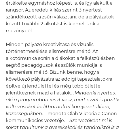
értékelte egymáshoz képest is, és így alakult a
rangsor. Az eredeti kiírás szerint 3 nyertest
szándékozott a zsűri választani, de a pályázatok
között további 2 alkotást is kiemeltünk a
mezőnyből.
Minden pályázó kreativitása és vizuális
történetmesélése elismerésre méltó. Az
alkotómunka során a diákokat a felkészülésben
segítő pedagógusok és szülők munkája is
elismerésre méltó. Bízunk benne, hogy a
következő pályázatra az eddigi tapasztalatokra
építve új lendülettel és még több ötlettel
jelentkeznek majd a fiatalok.
„Mindenki nyertes,
aki a programban részt vesz, mert ezzel is pozitív
változásokat indíthatnak el környezetükben,
közösségükben
. – mondta Oláh Viktória a Canon
kommunikációs vezetője. –
Szervezőként mi is
sokat tanultunk a gyerekektől és tanáraiktól is a