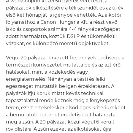
A workshopon közel 50 gyerek vett részt, a
pályázatok elkészítésére a téli szünidőt és az új év
első két hónapját is igénybe vehették. Az alkotói
folyamathoz a Canon Hungaria Kft. a részt vevő
iskolás csoportok számára 4-4 fényképezőgépet
adott használatra, köztük DSLR és tükörnélküli
vázakat, és különböző méretű objektíveket.
Végül 20 pályázat érkezett be, melyek többsége a
természeti környezetet mutatta be és az azt érő
hatásokat, mint a közlekedés vagy
energiatermelés. Néhányan a testi és lelki
egészséget mutatták be igen érzékletesen. A
pályázók ifjú koruk miatt kevés technikai
tapasztalattal rendelkeznek még a fényképezés
terén, ezért értékeléskor elsődleges kritériumként
a bemutatott történet eredetiségét határozta
meg a zsűri. A 20 pályázat közül végül 6 került
rövidlistára. A zsűri ezeket az alkotásokat újra