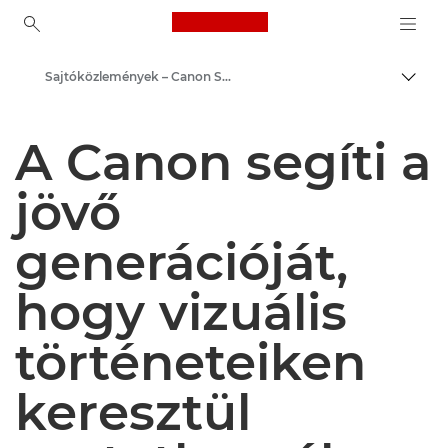
Canon Logo, back to ho
Sajtóközlemények – Canon Sajtóközpont
Váltá
Canon
A Canon segíti a
Sajtóközpont
jövő
generációját,
hogy vizuális
történeteiken
keresztül