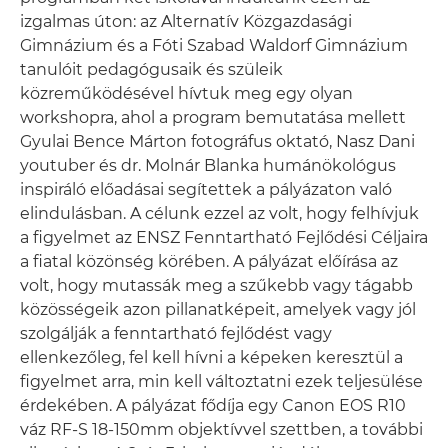
izgalmas úton: az Alternatív Közgazdasági
Gimnázium és a Fóti Szabad Waldorf Gimnázium
tanulóit pedagógusaik és szüleik
közreműködésével hívtuk meg egy olyan
workshopra, ahol a program bemutatása mellett
Gyulai Bence Márton fotográfus oktató, Nasz Dani
youtuber és dr. Molnár Blanka humánökológus
inspiráló előadásai segítettek a pályázaton való
elindulásban. A célunk ezzel az volt, hogy felhívjuk
a figyelmet az ENSZ Fenntartható Fejlődési Céljaira
a fiatal közönség körében. A pályázat előírása az
volt, hogy mutassák meg a szűkebb vagy tágabb
közösségeik azon pillanatképeit, amelyek vagy jól
szolgálják a fenntartható fejlődést vagy
ellenkezőleg, fel kell hívni a képeken keresztül a
figyelmet arra, min kell változtatni ezek teljesülése
érdekében. A pályázat fődíja egy Canon EOS R10
váz RF-S 18-150mm objektívvel szettben, a további