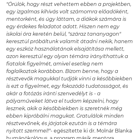
"Örülök, hogy részt vehettem ebben a projektben,
egy izgalmas kihívás volt számomra előadóként,
mentorként, és úgy láttam, a diákok számára is
egy érdekes feladatot adott. Hiszen nem egy
iskolai óra keretén belül, "száraz tananyagon"
keresztül próbáltunk valamit átadni nekik, hanem
egy eszköz használatának elsajátítása mellett,
azon keresztül egy olyan témára irányíthattuk a
fiatalok figyelmét, amivel esetleg nem
foglalkoztak korábban. Bízom benne, hogy a
résztvevők magukkal tudják vinni a későbbiekben
is ezt a figyelmet, egy fokozódó tudatosságot, és
akár a fotózás iránti szenvedélyt is - a
pályaműveket látva el tudom képzelni, hogy
lesznek, akik a későbbiekben is szeretnék még
ebben kipróbálni magukat. Gratulálok minden
résztvevőnek, és járjatok ezután is a témára
nyitott szemmel!"
- egészítette ki dr. Molnár Blanka
humánökológus, a program másik mentora.