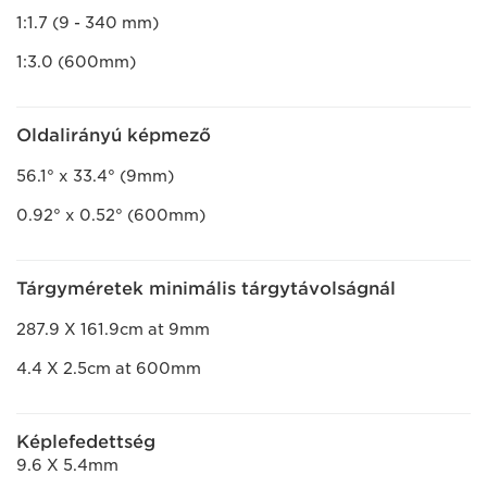
1:1.7 (9 - 340 mm)
1:3.0 (600mm)
Oldalirányú képmező
56.1° x 33.4° (9mm)
0.92° x 0.52° (600mm)
Tárgyméretek minimális tárgytávolságnál
287.9 X 161.9cm at 9mm
4.4 X 2.5cm at 600mm
Képlefedettség
9.6 X 5.4mm