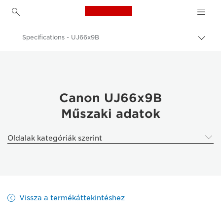
Canon Logo, back to h
Specifications - UJ66x9B
Váltá
a
Canon
navig
sávo
Canon Kamera Objektívek
közöt
Canon UJ66x9B - Lenses - Camera & Photo lenses
Canon UJ66x9B
Műszaki adatok
Oldalak kategóriák szerint
Vissza a termékáttekintéshez