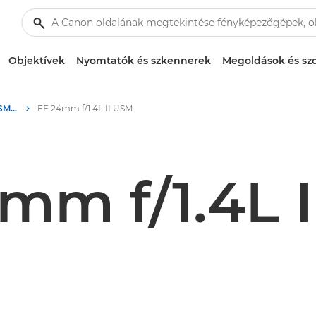
Objektívek
Nyomtatók és szkennerek
Megoldások és szo
Canon EF 24mm f/1.4L II USM - Lenses - Camera & Photo lenses
EF 24mm f/1.4L II USM
mm f/1.4L 