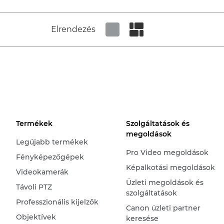
Elrendezés
Set tiled view
Set masonry view
Termékek
Szolgáltatások és
megoldások
Legújabb termékek
Pro Video megoldások
Fényképezőgépek
Képalkotási megoldások
Videokamerák
Üzleti megoldások és
Távoli PTZ
szolgáltatások
Professzionális kijelzők
Canon üzleti partner
Objektívek
keresése