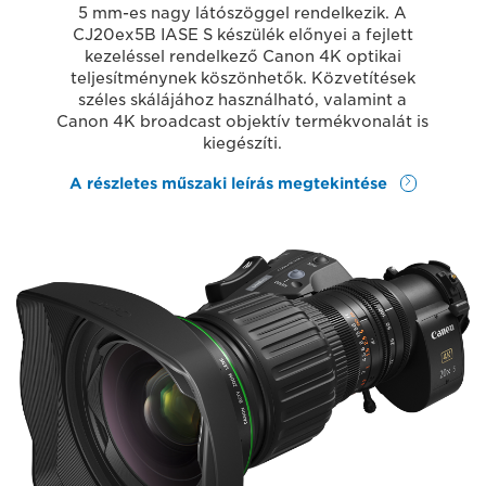
5 mm-es nagy látószöggel rendelkezik. A
CJ20ex5B IASE S készülék előnyei a fejlett
kezeléssel rendelkező Canon 4K optikai
teljesítménynek köszönhetők. Közvetítések
széles skálájához használható, valamint a
Canon 4K broadcast objektív termékvonalát is
kiegészíti.
A részletes műszaki leírás megtekintése