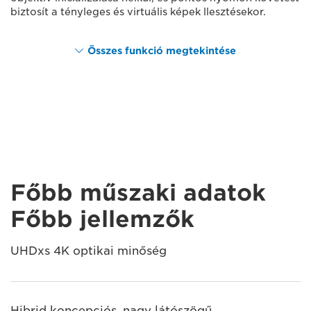
biztosít a tényleges és virtuális képek llesztésekor.
Összes funkció megtekintése
Főbb műszaki adatok
Főbb jellemzők
UHDxs 4K optikai minőség
Hibrid koncepciós, nagy látószögű