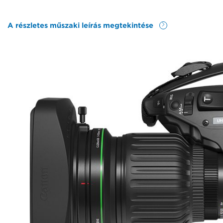
A részletes műszaki leírás megtekintése