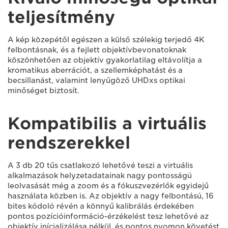
teljesítmény
A kép közepétől egészen a külső szélekig terjedő 4K
felbontásnak, és a fejlett objektívbevonatoknak
köszönhetően az objektív gyakorlatilag eltávolítja a
kromatikus aberrációt, a szellemképhatást és a
becsillanást, valamint lenyűgöző UHDxs optikai
minőséget biztosít.
Kompatibilis a virtuális
rendszerekkel
A 3 db 20 tűs csatlakozó lehetővé teszi a virtuális
alkalmazások helyzetadatainak nagy pontosságú
leolvasását még a zoom és a fókuszvezérlők egyidejű
használata közben is. Az objektív a nagy felbontású, 16
bites kódoló révén a könnyű kalibrálás érdekében
pontos pozícióinformáció-érzékelést tesz lehetővé az
objektív inícializálása nélkül, és pontos nyomon követést