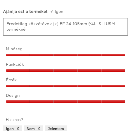
Ajánlja ezt a terméket
✔
Igen
Eredetileg közzétéve a(z) EF 24-105mm f/4L IS II USM
terméknél
Minőség
Minőség,
5/5
Funkciók
Funkciók,
5/5
Érték
Érték,
5/5
Design
Design,
5/5
Hasznos?
Igen ·
0
Nem ·
0
Jelentem