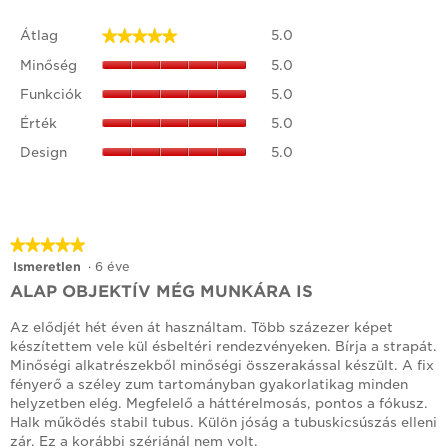
Átlag,
★★★★★
★★★★★
Átlag
5.0
átlagos
Minőség,
pontszám:
Minőség
5.0
átlagos
5/5.
Funkciók,
pontszám:
Funkciók
5.0
átlagos
5/5.
Érték,
pontszám:
Érték
5.0
átlagos
5/5.
Design,
pontszám:
Design
5.0
átlagos
5/5.
pontszám:
5/5.
★★★★★
★★★★★
5/5
Ismeretlen
·
6 éve
csillag.
ALAP OBJEKTÍV MÉG MUNKÁRA IS
Az elődjét hét éven át használtam. Több százezer képet
készítettem vele kül ésbeltéri rendezvényeken. Bírja a strapát.
Minőségi alkatrészekből minőségi összerakással készült. A fix
fényerő a széley zum tartományban gyakorlatikag minden
helyzetben elég. Megfelelő a háttérelmosás, pontos a fókusz.
Halk működés stabil tubus. Külön jóság a tubuskicsúszás elleni
zár. Ez a korábbi szériánál nem volt.