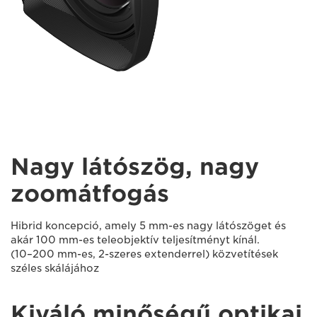
Nagy látószög, nagy
zoomátfogás
Hibrid koncepció, amely 5 mm-es nagy látószöget és
akár 100 mm-es teleobjektív teljesítményt kínál.
(10–200 mm-es, 2-szeres extenderrel) közvetítések
széles skálájához
Kiváló minőségű optikai