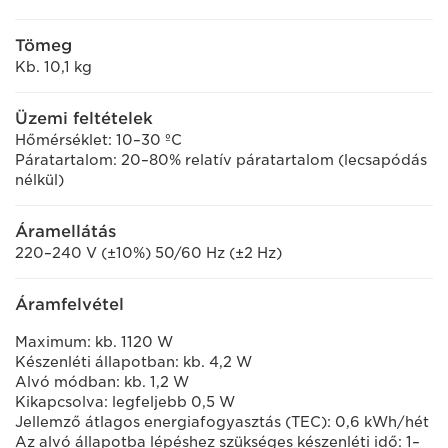
Tömeg
Kb. 10,1 kg
Üzemi feltételek
Hőmérséklet: 10–30 ºC
Páratartalom: 20–80% relatív páratartalom (lecsapódás
nélkül)
Áramellátás
220–240 V (±10%) 50/60 Hz (±2 Hz)
Áramfelvétel
Maximum: kb. 1120 W
Készenléti állapotban: kb. 4,2 W
Alvó módban: kb. 1,2 W
Kikapcsolva: legfeljebb 0,5 W
Jellemző átlagos energiafogyasztás (TEC): 0,6 kWh/hét
Az alvó állapotba lépéshez szükséges készenléti idő: 1–