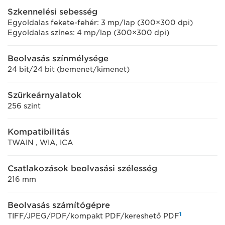
Szkennelési sebesség
Egyoldalas fekete-fehér: 3 mp/lap (300×300 dpi)
Egyoldalas színes: 4 mp/lap (300×300 dpi)
Beolvasás színmélysége
24 bit/24 bit (bemenet/kimenet)
Szürkeárnyalatok
256 szint
Kompatibilitás
TWAIN , WIA, ICA
Csatlakozások beolvasási szélesség
216 mm
Beolvasás számítógépre
1
TIFF/JPEG/PDF/kompakt PDF/kereshető PDF