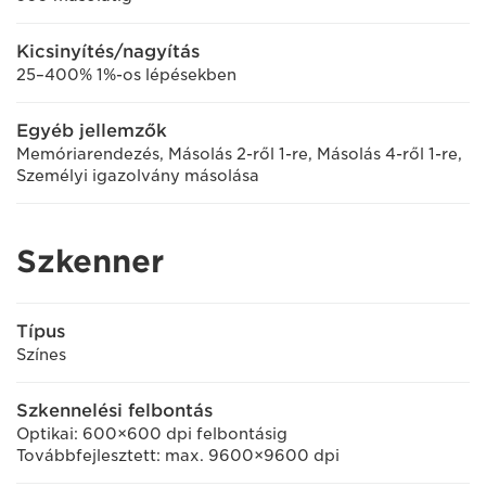
Kicsinyítés/nagyítás
25–400% 1%-os lépésekben
Egyéb jellemzők
Memóriarendezés, Másolás 2-ről 1-re, Másolás 4-ről 1-re,
Személyi igazolvány másolása
Szkenner
Típus
Színes
Szkennelési felbontás
Optikai: 600×600 dpi felbontásig
Továbbfejlesztett: max. 9600×9600 dpi