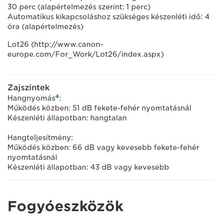
30 perc (alapértelmezés szerint: 1 perc)
Automatikus kikapcsoláshoz szükséges készenléti idő: 4
óra (alapértelmezés)
Lot26 (http://www.canon-
europe.com/For_Work/Lot26/index.aspx)
Zajszintek
4
Hangnyomás
:
Működés közben: 51 dB fekete-fehér nyomtatásnál
Készenléti állapotban: hangtalan
Hangteljesítmény:
Működés közben: 66 dB vagy kevesebb fekete-fehér
nyomtatásnál
Készenléti állapotban: 43 dB vagy kevesebb
Fogyóeszközök