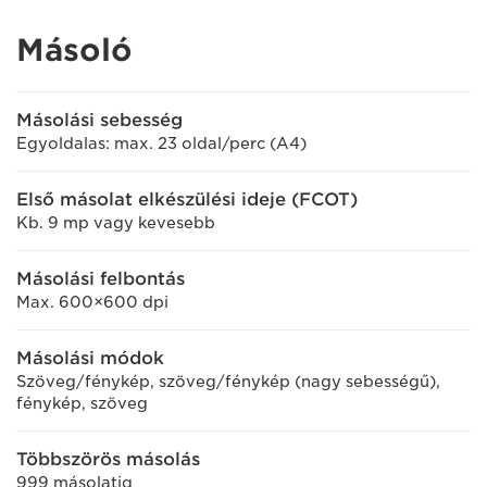
Másoló
Másolási sebesség
Egyoldalas: max. 23 oldal/perc (A4)
Első másolat elkészülési ideje (FCOT)
Kb. 9 mp vagy kevesebb
Másolási felbontás
Max. 600×600 dpi
Másolási módok
Szöveg/fénykép, szöveg/fénykép (nagy sebességű),
fénykép, szöveg
Többszörös másolás
999 másolatig