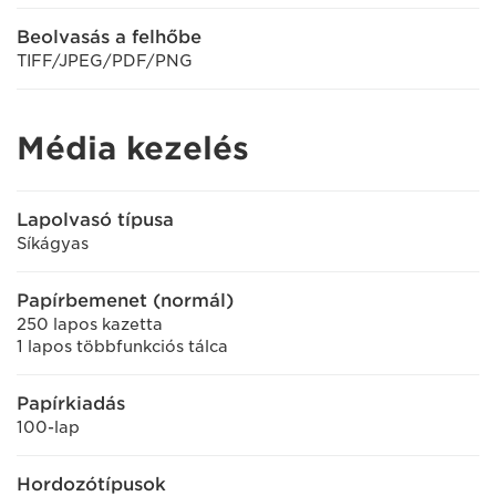
Beolvasás a felhőbe
TIFF/JPEG/PDF/PNG
Média kezelés
Lapolvasó típusa
Síkágyas
Papírbemenet (normál)
250 lapos kazetta
1 lapos többfunkciós tálca
Papírkiadás
100-lap
Hordozótípusok