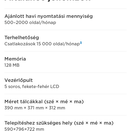
Ajánlott havi nyomtatási mennyiség
500–2000 oldal/hónap
Terhelhetőség
3
Csatlakozások 15 000 oldal/hónap
Memória
128 MB
Vezérlőpult
5 soros, fekete-fehér LCD
Méret tálcákkal (szé × mé × ma)
390 mm × 371 mm × 312 mm
Telepítéshez szükséges hely (szé × mé × ma)
590×796×722 mm