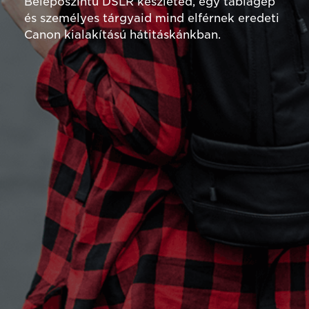
Belépőszintű DSLR készleted, egy táblagép
és személyes tárgyaid mind elférnek eredeti
Canon kialakítású hátitáskánkban.