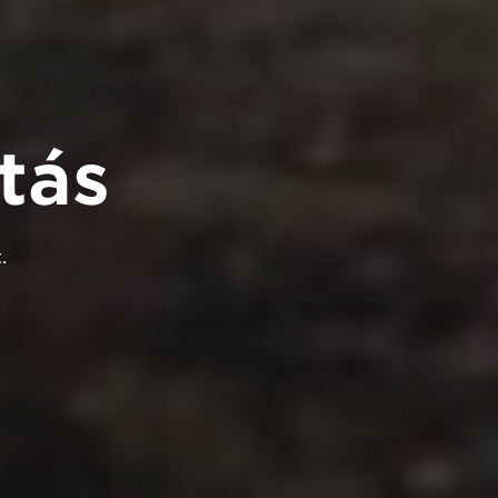
tás
.