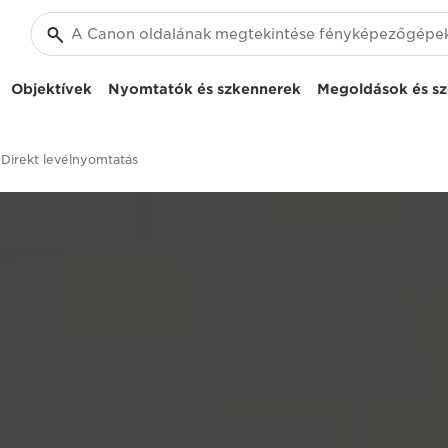
Objektívek
Nyomtatók és szkennerek
Megoldások és sz
Direkt levélnyomtatás