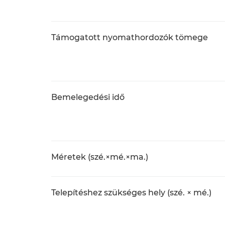
Támogatott nyomathordozók tömege
Bemelegedési idő
Méretek (szé.×mé.×ma.)
Telepítéshez szükséges hely (szé. × mé.)