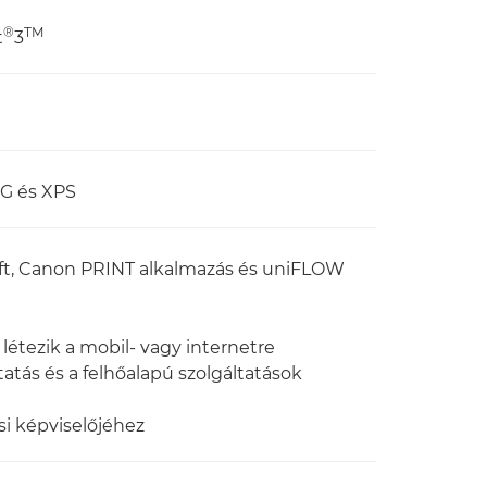
®
TM
t
3
EG és XPS
osoft, Canon PRINT alkalmazás és uniFLOW
étezik a mobil- vagy internetre
atás és a felhőalapú szolgáltatások
si képviselőjéhez