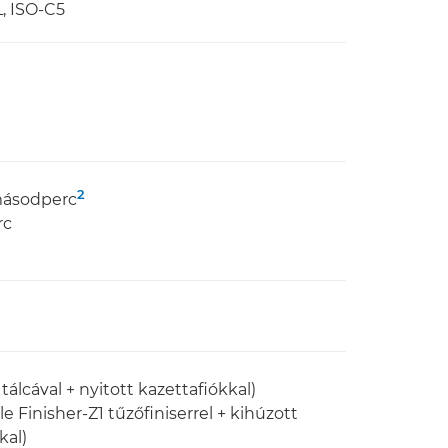
, ISO-C5
2
másodperc
rc
lcával + nyitott kazettafiókkal)
 Finisher-Z1 tűzőfiniserrel + kihúzott
kal)