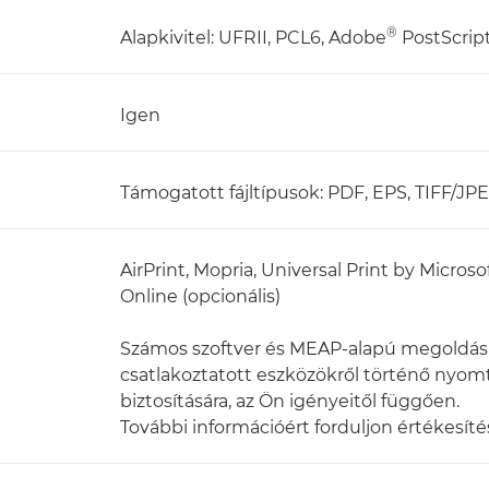
®
Alapkivitel: UFRII, PCL6, Adobe
PostScrip
Igen
Támogatott fájltípusok: PDF, EPS, TIFF/JP
AirPrint, Mopria, Universal Print by Micr
Online (opcionális)
Számos szoftver és MEAP-alapú megoldás l
csatlakoztatott eszközökről történő nyomt
biztosítására, az Ön igényeitől függően.
További információért forduljon értékesíté