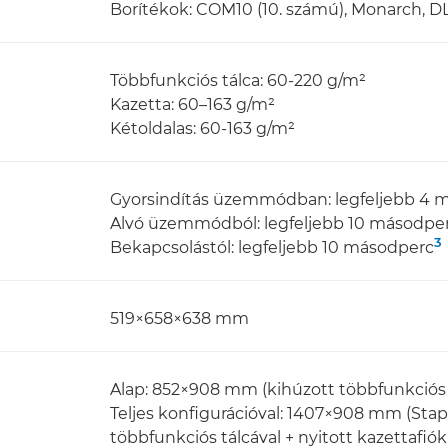
Borítékok: COM10 (10. számú), Monarch, DL
Többfunkciós tálca: 60-220 g/m²
Kazetta: 60–163 g/m²
Kétoldalas: 60-163 g/m²
Gyorsindítás üzemmódban: legfeljebb 4 
Alvó üzemmódból: legfeljebb 10 másodpe
3
Bekapcsolástól: legfeljebb 10 másodperc
519×658×638 mm
Alap: 852×908 mm (kihúzott többfunkciós tá
Teljes konfigurációval: 1407×908 mm (Staple
többfunkciós tálcával + nyitott kazettafiók