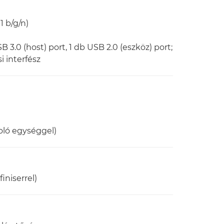
1 b/g/n)
SB 3.0 (host) port, 1 db USB 2.0 (eszköz) port;
i interfész
oló egységgel)
iniserrel)