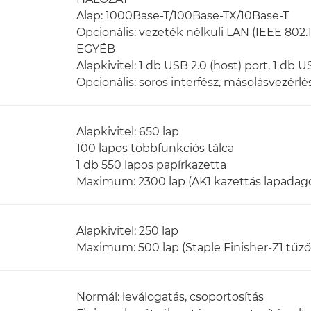
Alap: 1000Base-T/100Base-TX/10Base-T
Opcionális: vezeték nélküli LAN (IEEE 802.1
EGYÉB
Alapkivitel: 1 db USB 2.0 (host) port, 1 db U
Opcionális: soros interfész, másolásvezérlés
Alapkivitel: 650 lap
100 lapos többfunkciós tálca
1 db 550 lapos papírkazetta
Maximum: 2300 lap (AK1 kazettás lapadag
Alapkivitel: 250 lap
Maximum: 500 lap (Staple Finisher-Z1 tűzőf
Normál: leválogatás, csoportosítás