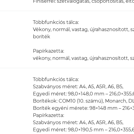
Finiserrel: szétválogatás, csoportosítás, elt
Többfunkciós tálca:
Vékony, normál, vastag, újrahasznosított, szí
boríték
Papírkazetta:
vékony, normál, vastag, újrahasznosított, sz
Többfunkciós tálca:
Szabványos méret: A4, A5, A5R, A6, B5,
Egyedi méret: 98,0×148,0 mm – 216,0×355
Borítékok: COM10 (10. számú), Monarch, DL
Boríték egyéni mérete: 98×148 mm – 216
Papírkazetta:
Szabványos méret: A4, A5, A5R, A6, B5,
Egyedi méret: 98,0×190,5 mm – 216,0×355