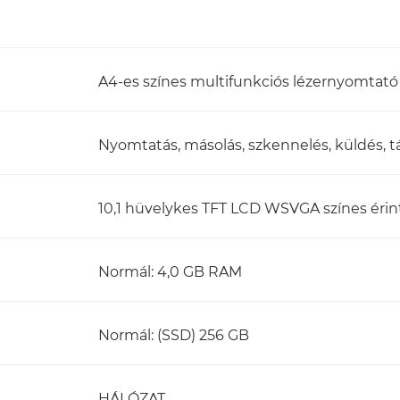
A4-es színes multifunkciós lézernyomtató
Nyomtatás, másolás, szkennelés, küldés, tá
10,1 hüvelykes TFT LCD WSVGA színes éri
Normál: 4,0 GB RAM
Normál: (SSD) 256 GB
HÁLÓZAT