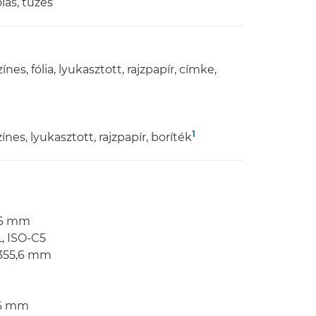
olás, tűzés
nes, fólia, lyukasztott, rajzpapír, címke,
1
ínes, lyukasztott, rajzpapír, boríték
,6 mm
, ISO-C5
×355,6 mm
,6 mm