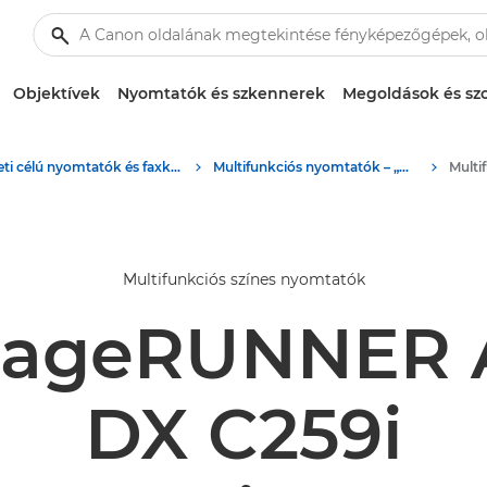
Objektívek
Nyomtatók és szkennerek
Megoldások és szo
Üzleti célú nyomtatók és faxkészülékek
Multifunkciós nyomtatók – „minden az egyben” nyomtatók
Multi
Multifunkciós színes nyomtatók
mageRUNNER
DX C259i