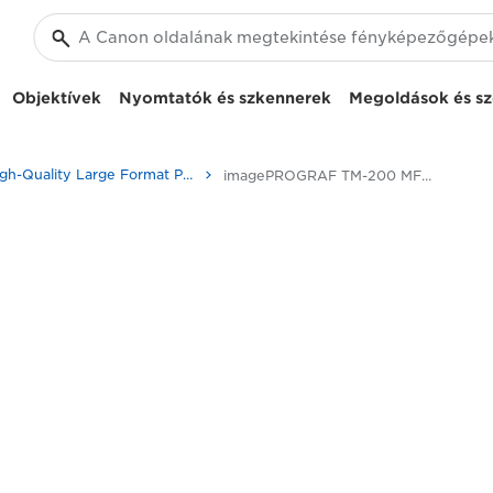
Objektívek
Nyomtatók és szkennerek
Megoldások és sz
High-Quality Large Format Printers for CAD/GIS and Stunning Graphics
imagePROGRAF TM-200 MFP L24ei: Nagy teljesítményű nyomtatás