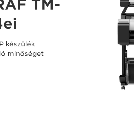
RAF TM-
ei
P készülék
áló minőséget