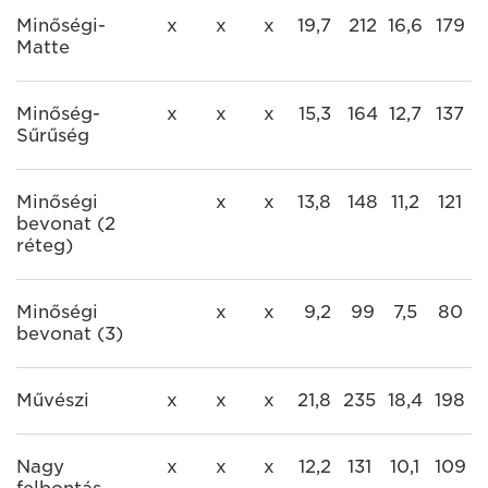
Minőségi-
x
x
x
19,7
212
16,6
179
Matte
Minőség-
x
x
x
15,3
164
12,7
137
Sűrűség
Minőségi
x
x
13,8
148
11,2
121
bevonat (2
réteg)
Minőségi
x
x
9,2
99
7,5
80
bevonat (3)
Művészi
x
x
x
21,8
235
18,4
198
Nagy
x
x
x
12,2
131
10,1
109