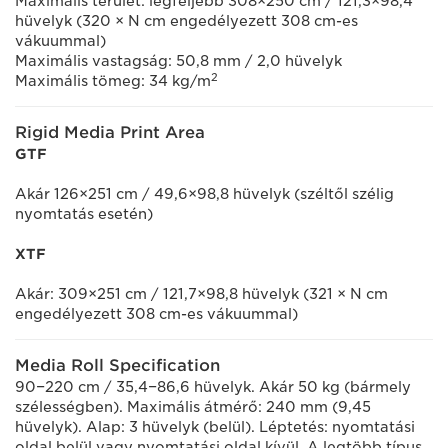
Maximális terület: legfeljebb 308×250 cm / 121,3×98,4
hüvelyk (320 × N cm engedélyezett 308 cm-es
vákuummal)
Maximális vastagság: 50,8 mm / 2,0 hüvelyk
2
Maximális tömeg: 34 kg/m
Rigid Media Print Area
GTF
Akár 126×251 cm / 49,6×98,8 hüvelyk (széltől szélig
nyomtatás esetén)
XTF
Akár: 309×251 cm / 121,7×98,8 hüvelyk (321 × N cm
engedélyezett 308 cm-es vákuummal)
Media Roll Specification
90−220 cm / 35,4−86,6 hüvelyk. Akár 50 kg (bármely
szélességben). Maximális átmérő: 240 mm (9,45
hüvelyk). Alap: 3 hüvelyk (belül). Léptetés: nyomtatási
oldal belül vagy nyomtatási oldal kívül. A legtöbb típus