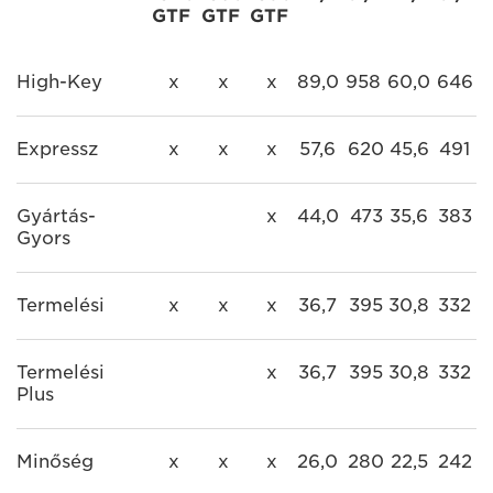
GTF
GTF
GTF
High-Key
x
x
x
89,0
958
60,0
646
Expressz
x
x
x
57,6
620
45,6
491
Gyártás-
x
44,0
473
35,6
383
Gyors
Termelési
x
x
x
36,7
395
30,8
332
Termelési
x
36,7
395
30,8
332
Plus
Minőség
x
x
x
26,0
280
22,5
242