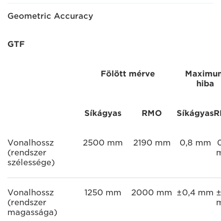
Geometric Accuracy
GTF
Fölött mérve
Maximu
hiba
Síkágyas
RMO
Síkágyas
R
Vonalhossz
2500 mm
2190 mm
0,8 mm
(rendszer
szélessége)
Vonalhossz
1250 mm
2000 mm
±0,4 mm
±
(rendszer
magassága)