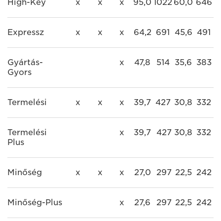
High-Key
x
x
x
95,0
1022
60,0
646
Expressz
x
x
x
64,2
691
45,6
491
Gyártás-
x
47,8
514
35,6
383
Gyors
Termelési
x
x
x
39,7
427
30,8
332
Termelési
x
39,7
427
30,8
332
Plus
Minőség
x
x
x
27,0
297
22,5
242
Minőség-Plus
x
27,6
297
22,5
242