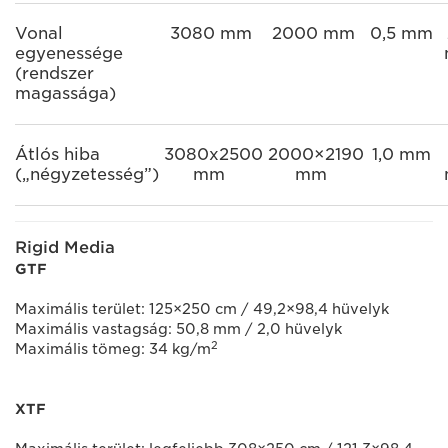
Vonal
3080 mm
2000 mm
0,5 mm
egyenessége
(rendszer
magassága)
Átlós hiba
3080x2500
2000×2190
1,0 mm
(„négyzetesség”)
mm
mm
Rigid Media
GTF
Maximális terület: 125×250 cm / 49,2×98,4 hüvelyk
Maximális vastagság: 50,8 mm / 2,0 hüvelyk
2
Maximális tömeg: 34 kg/m
XTF