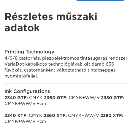
Részletes műszaki
adatok
Printing Technology
4/6/8 csatornás, piezoelektromos tintasugaras rendszer
VariaDot képalkotó technológiával; két darab 636
fúvókás, csatornánként változtatható tintacseppes
nyomtatófejjel.
Ink Configurations
2340 GTF:
CMYK
2360 GTF:
CMYK+WW/V
2380 GTF:
CMYK+WW/V +cm
2340 XTF:
CMYK
2360 XTF:
CMYK+WW/V
2380 XTF:
CMYK+WW/V +cm