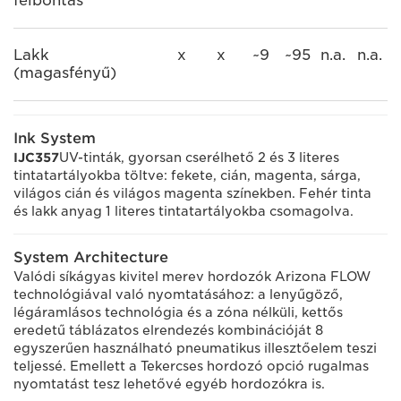
felbontás
Lakk
x
x
~9
~95
n.a.
n.a.
(magasfényű)
Ink System
IJC357
UV-tinták, gyorsan cserélhető 2 és 3 literes
tintatartályokba töltve: fekete, cián, magenta, sárga,
világos cián és világos magenta színekben. Fehér tinta
és lakk anyag 1 literes tintatartályokba csomagolva.
System Architecture
Valódi síkágyas kivitel merev hordozók Arizona FLOW
technológiával való nyomtatásához: a lenyűgöző,
légáramlásos technológia és a zóna nélküli, kettős
eredetű táblázatos elrendezés kombinációját 8
egyszerűen használható pneumatikus illesztőelem teszi
teljessé. Emellett a Tekercses hordozó opció rugalmas
nyomtatást tesz lehetővé egyéb hordozókra is.