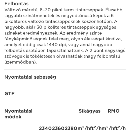
Felbontás
Változó méretű, 6–30 pikoliteres tintacseppek. Élesebb,
lágyabb színátmenetek és negyedtónusú képek a 6
pikoliteres változó tintacseppeknek köszönhetően. A
nagyobb, akár 30 pikoliteres tintacseppek egységes
színeket eredményeznek. Az eredmény szinte
fényképminőségnek felel meg, olyan élességet kínálva,
amelyet eddig csak 1440 dpi, vagy annál nagyobb
felbontás esetében tapasztalhattunk. A 2 pont nagyságú
szövegek is tökéletesen olvashatóak (nagy felbontású
üzemmódban).
Nyomtatási sebesség
GTF
Nyomtatási
Síkágyas
RMO
módok
2
2
2
2
2340
2360
2380
m
/h
ft
/h
m
/h
ft
/h