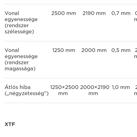
Vonal
2500 mm
2190 mm
0,7 mm
egyenessége
(rendszer
szélessége)
Vonal
1250 mm
2000 mm
0,5 mm
egyenessége
(rendszer
magassága)
Átlós hiba
1250×2500
2000×2190
1,0 mm
(„négyzetesség”)
mm
mm
XTF