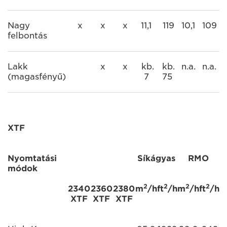
Nagy
x
x
x
11,1
119
10,1
109
felbontás
Lakk
x
x
kb.
kb.
n.a.
n.a.
(magasfényű)
7
75
XTF
Nyomtatási
Síkágyas
RMO
módok
2
2
2
2
2340
2360
2380
m
/h
ft
/h
m
/h
ft
/h
XTF
XTF
XTF