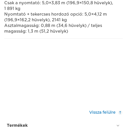
Csak a nyomtató: 5,0×3,83 m (196,9×150,8 hüvelyk),
1 891 kg
Nyomtató + tekercses hordozó opció: 5,0×4,12 m
(196,9×162,2 hüvelyk), 2141 kg
Asztalmagasság: 0,88 m (34,6 hüvelyk) / teljes
magasság: 1,3 m (51,2 hüvelyk)
Vissza felülre
Termékek