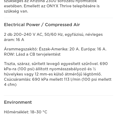
szükséges az Arizona 2300 sorozatú nyomtatók
esetében. Emellett az ONYX Thrive telepítésére is
szükség van.
Electrical Power / Compressed Air
2 db 200–240 V AC, 50/60 Hz, egyfázisú, névleges
áram: 16 A
Árammegszakító: Észak-Amerika: 20 A. Európa: 16 A.
ROW: Lásd a CB tervjelentést
Tiszta, száraz, sűrített levegő egyesített szűrővel. 690
kPa-ra (100 psi) állított nyomásszabályozó és ½
hüvelykes vagy 12 mm-es külső átmérőjű légtömlő.
Csúcsáramlás: 690 kPa mellett 113 l/min (100 psi mellett
4 cfm)
Environment
Hőmérséklet: 18–30 °C