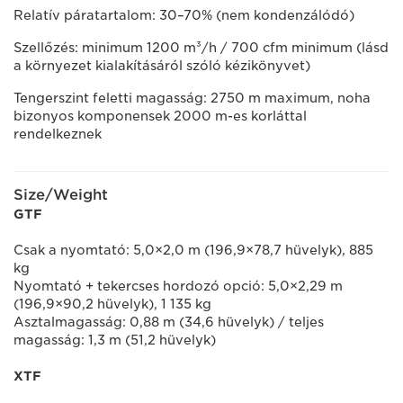
Relatív páratartalom: 30–70% (nem kondenzálódó)
Szellőzés: minimum 1200 m³/h / 700 cfm minimum (lásd
a környezet kialakításáról szóló kézikönyvet)
Tengerszint feletti magasság: 2750 m maximum, noha
bizonyos komponensek 2000 m-es korláttal
rendelkeznek
Size/Weight
GTF
Csak a nyomtató: 5,0×2,0 m (196,9×78,7 hüvelyk), 885
kg
Nyomtató + tekercses hordozó opció: 5,0×2,29 m
(196,9×90,2 hüvelyk), 1 135 kg
Asztalmagasság: 0,88 m (34,6 hüvelyk) / teljes
magasság: 1,3 m (51,2 hüvelyk)
XTF