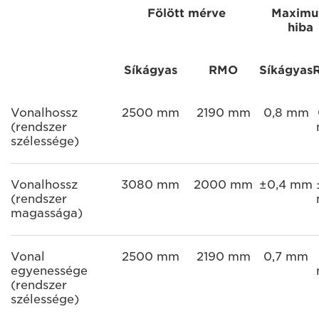
Fölött mérve
Maxim
hiba
Síkágyas
RMO
Síkágyas
Vonalhossz
2500 mm
2190 mm
0,8 mm
(rendszer
szélessége)
Vonalhossz
3080 mm
2000 mm
±0,4 mm
(rendszer
magassága)
Vonal
2500 mm
2190 mm
0,7 mm
egyenessége
(rendszer
szélessége)