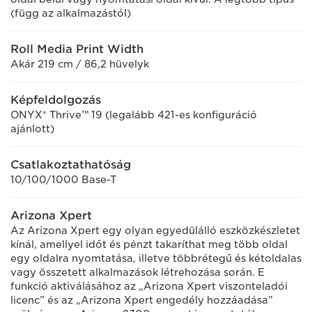
(függ az alkalmazástól)
Roll Media Print Width
Akár 219 cm / 86,2 hüvelyk
Képfeldolgozás
ONYX® Thrive™ 19 (legalább 421-es konfiguráció
ajánlott)
Csatlakoztathatóság
10/100/1000 Base-T
Arizona Xpert
Az Arizona Xpert egy olyan egyedülálló eszközkészletet
kínál, amellyel időt és pénzt takaríthat meg több oldal
egy oldalra nyomtatása, illetve többrétegű és kétoldalas
vagy összetett alkalmazások létrehozása során. E
funkció aktiválásához az „Arizona Xpert viszonteladói
licenc” és az „Arizona Xpert engedély hozzáadása”