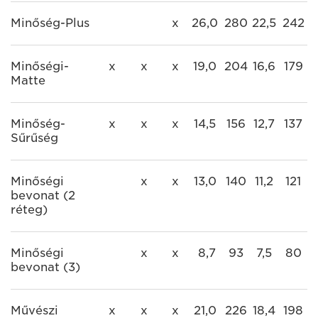
Minőség-Plus
x
26,0
280
22,5
242
Minőségi-
x
x
x
19,0
204
16,6
179
Matte
Minőség-
x
x
x
14,5
156
12,7
137
Sűrűség
Minőségi
x
x
13,0
140
11,2
121
bevonat (2
réteg)
Minőségi
x
x
8,7
93
7,5
80
bevonat (3)
Művészi
x
x
x
21,0
226
18,4
198