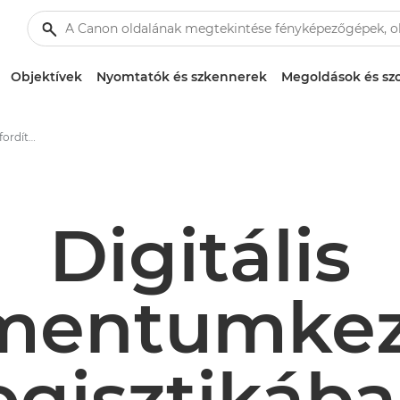
Objektívek
Nyomtatók és szkennerek
Megoldások és szo
Csökkentse logisztikára fordított költségeit a munkafolyamatok digitalizálásával.
Digitális
entumkez
ogisztikáb