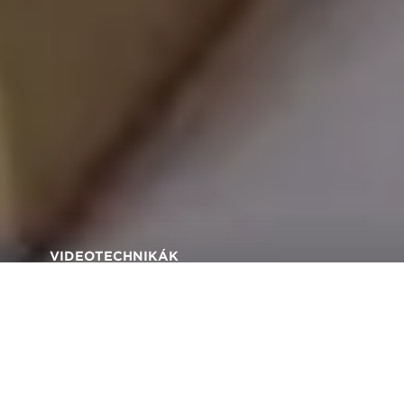
VIDEOTECHNIKÁK
Hogyan készítsd el első
stop-motion animációd