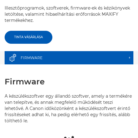
Illesztőprogramok, szoftverek, firmware-ek és kézikönyvek
letöltése, valamint hibaelhárítási erőforrások MAXIFY
termékekhez.
TINTA VÁSÁRLÁSA
FIRMWARE
+
Firmware
A készülékszoftver egy állandó szoftver, amely a termékére
van telepítve, és annak megfelelő működését teszi
lehetővé. A Canon időközönként a készülékszoftvert érintő
frissítéseket adhat ki, ha pedig elérhető egy frissítés, alább
tölthető le.