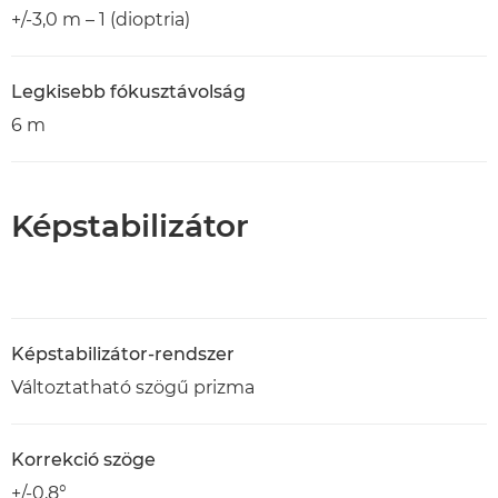
+/-3,0 m – 1 (dioptria)
Legkisebb fókusztávolság
6 m
Képstabilizátor
Képstabilizátor-rendszer
Változtatható szögű prizma
Korrekció szöge
+/-0,8°