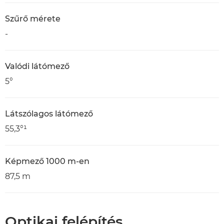
Szűrő mérete
-
Valódi látómező
5°
Látszólagos látómező
55,3°¹
Képmező 1000 m-en
87,5 m
Optikai felépítés