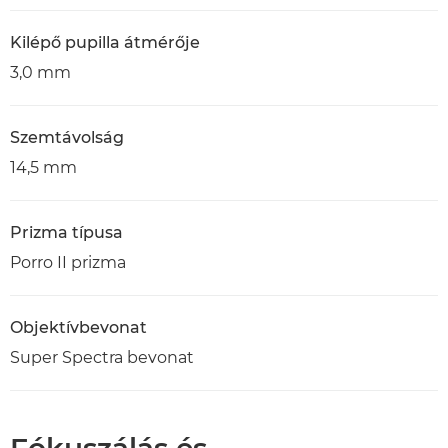
Kilépő pupilla átmérője
3,0 mm
Szemtávolság
14,5 mm
Prizma típusa
Porro II prizma
Objektívbevonat
Super Spectra bevonat