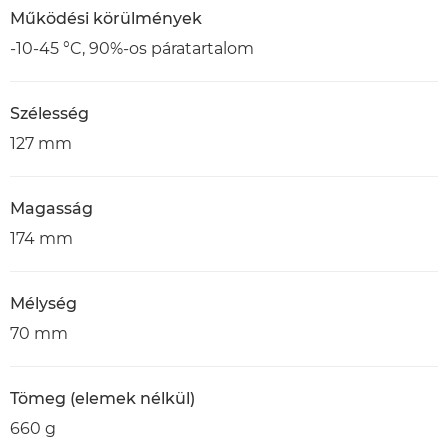
Működési körülmények
-10-45 °C, 90%-os páratartalom
Szélesség
127 mm
Magasság
174 mm
Mélység
70 mm
Tömeg (elemek nélkül)
660 g