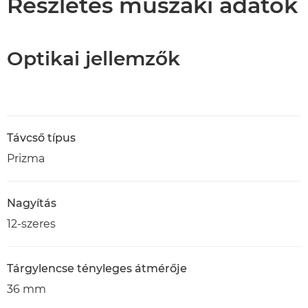
Részletes műszaki adatok
Optikai jellemzők
Távcső típus
Prizma
Nagyítás
12-szeres
Tárgylencse tényleges átmérője
36 mm