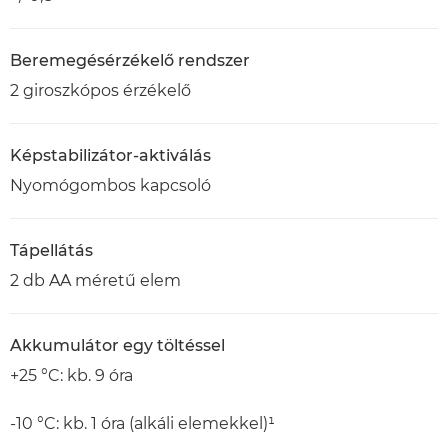
Beremegésérzékelő rendszer
2 giroszkópos érzékelő
Képstabilizátor-aktiválás
Nyomógombos kapcsoló
Tápellátás
2 db AA méretű elem
Akkumulátor egy töltéssel
+25 °C: kb. 9 óra
-10 °C: kb. 1 óra (alkáli elemekkel)¹