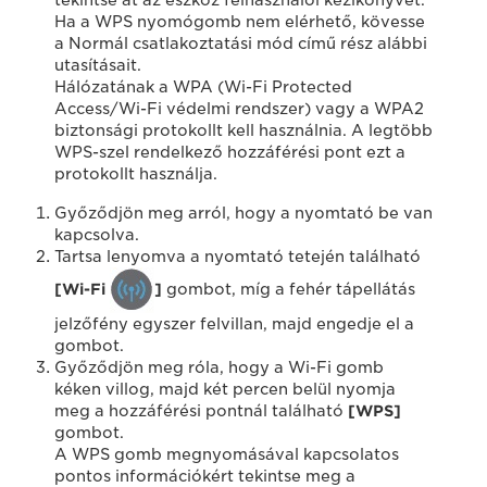
tekintse át az eszköz felhasználói kézikönyvét.
Ha a WPS nyomógomb nem elérhető, kövesse
a Normál csatlakoztatási mód című rész alábbi
utasításait.
Hálózatának a WPA (Wi-Fi Protected
Access/Wi-Fi védelmi rendszer) vagy a WPA2
biztonsági protokollt kell használnia. A legtöbb
WPS-szel rendelkező hozzáférési pont ezt a
protokollt használja.
Győződjön meg arról, hogy a nyomtató be van
kapcsolva.
Tartsa lenyomva a nyomtató tetején található
[Wi-Fi
]
gombot, míg a fehér tápellátás
jelzőfény egyszer felvillan, majd engedje el a
gombot.
Győződjön meg róla, hogy a Wi-Fi gomb
kéken villog, majd két percen belül nyomja
meg a hozzáférési pontnál található
[WPS]
gombot.
A WPS gomb megnyomásával kapcsolatos
pontos információkért tekintse meg a