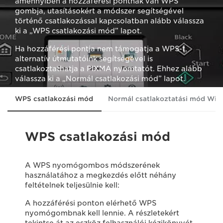
amennyiben a hozzáférési pontnak van WPS
gombja, utasításokért a módszer segítségével
történő csatlakozással kapcsolatban alább válassza
ki a „WPS csatlakozási mód” lapot.
Ha hozzáférési pontja nem támogatja a WPS-t,
alternatív útmutatóink segítségével is
csatlakoztathatja a PIXMA nyomtatót. Ehhez alább
válassza ki a „Normál csatlakozási mód” lapot.
WPS csatlakozási mód
Normál csatlakoztatási mód Win
WPS csatlakozási mód
A WPS nyomógombos módszerének
használatához a megkezdés előtt néhány
feltételnek teljesülnie kell:
A hozzáférési ponton elérhető WPS
nyomógombnak kell lennie. A részletekért