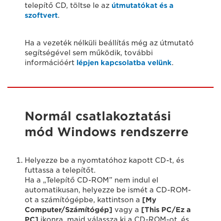
telepítő CD, töltse le az
útmutatókat és a
szoftvert
.
Ha a vezeték nélküli beállítás még az útmutató
segítségével sem működik, további
információért
lépjen kapcsolatba velünk
.
Normál csatlakoztatási
mód Windows rendszerre
Helyezze be a nyomtatóhoz kapott CD-t, és
futtassa a telepítőt.
Ha a „Telepítő CD-ROM” nem indul el
automatikusan, helyezze be ismét a CD-ROM-
ot a számítógépbe, kattintson a
[
My
Computer/Számítógép
]
vagy a
[This PC/Ez a
PC]
ikonra, majd válassza ki a CD-ROM-ot, és