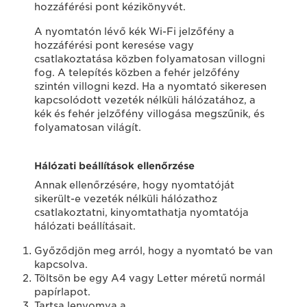
hozzáférési pont kézikönyvét.
A nyomtatón lévő kék Wi-Fi jelzőfény a
hozzáférési pont keresése vagy
csatlakoztatása közben folyamatosan villogni
fog. A telepítés közben a fehér jelzőfény
szintén villogni kezd. Ha a nyomtató sikeresen
kapcsolódott vezeték nélküli hálózatához, a
kék és fehér jelzőfény villogása megszűnik, és
folyamatosan világít.
Hálózati beállítások ellenőrzése
Annak ellenőrzésére, hogy nyomtatóját
sikerült-e vezeték nélküli hálózathoz
csatlakoztatni, kinyomtathatja nyomtatója
hálózati beállításait.
Győződjön meg arról, hogy a nyomtató be van
kapcsolva.
Töltsön be egy A4 vagy Letter méretű normál
papírlapot.
Tartsa lenyomva a