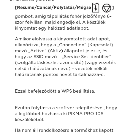
[Resume/Cancel/Folytatás/Mégse
]
gombot, amíg tápellátás fehér jelzőfénye 6-
szor felvillan, majd engedje el. A készülék
kinyomtat egy hálózati adatlapot.
Amikor elolvassa a kinyomtatott adatlapot,
ellenőrizze, hogy a „Connection” (Kapcsolat)
mező „Active” (Aktív) állapotot jelez-e, és
hogy az SSID mező – „Service Set Identifier”
(szolgáltatáskészlet-azonosító) (vagy vezeték
nélküli hálózatának neve) – vezeték nélküli
hálózatának pontos nevét tartalmazza-e.
Ezzel befejeződött a WPS beállítása.
Ezután folytassa a szoftver telepítésével, hogy
a legtöbbet hozhassa ki PIXMA PRO-10S
készülékéből.
Ha nem áll rendelkezésre a termékhez kapott