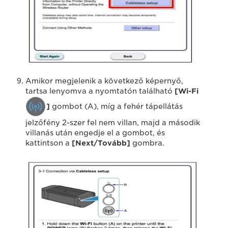
Amikor megjelenik a következő képernyő,
tartsa lenyomva a nyomtatón található
[Wi-Fi
]
gombot (A), míg a fehér tápellátás
jelzőfény 2-szer fel nem villan, majd a második
villanás után engedje el a gombot, és
kattintson a
[
Next/Tovább]
gombra.