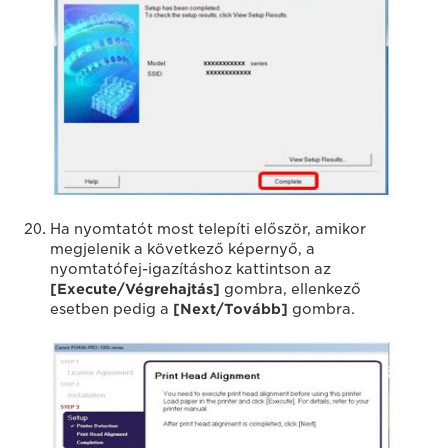
Ha nyomtatót most telepíti először, amikor
megjelenik a következő képernyő, a
nyomtatófej-igazításhoz kattintson az
[Execute/Végrehajtás]
gombra, ellenkező
esetben pedig a
[Next/Tovább]
gombra.