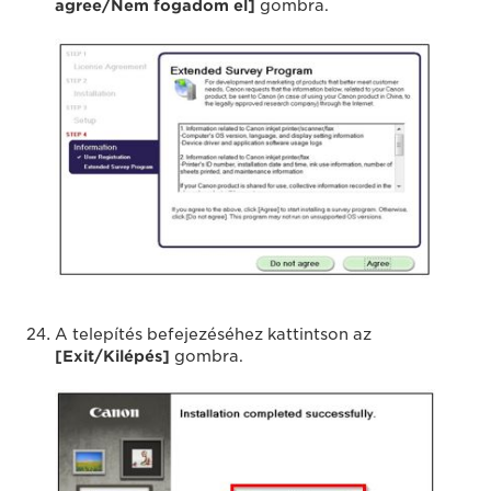
agree/Nem fogadom el]
gombra.
A telepítés befejezéséhez kattintson az
[Exit/Kilépés]
gombra.