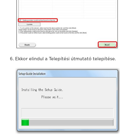
Ekkor elindul a Telepítési útmutató telepítése.