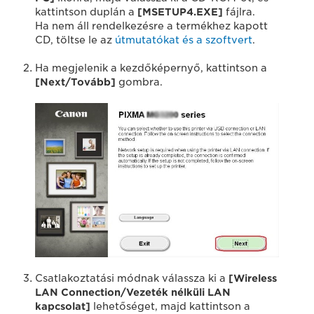
kattintson duplán a
[MSETUP4.EXE]
fájlra.
Ha nem áll rendelkezésre a termékhez kapott
CD, töltse le az
útmutatókat és a szoftvert
.
Ha megjelenik a kezdőképernyő, kattintson a
[Next/Tovább]
gombra.
Csatlakoztatási módnak válassza ki a
[Wireless
LAN Connection/Vezeték nélküli LAN
kapcsolat]
lehetőséget, majd kattintson a