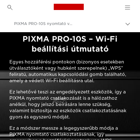
Canon Logo, back to h
PIXMA PRO-10S nyomtató vezeték nélküli kapcsolatainak beállítása
Váltá
a
Canon
PIXMA PRO-10S – Wi-Fi
navig
sávo
Consumer Product Support
beállítási útmutató
közöt
PIXMA nyomtatók vezeték nélküli kapcsolatának beállítása
Egyes hozzáférési pontokon (bizonyos esetekben
útválasztóként vagy hubként szerepelnek) „WPS”
feliratú, automatikus kapcsolódási gomb található,
amely a védett Wi-Fi beállításra utal.
Ez lehetővé teszi az engedélyezett eszközök, így a
PIXMA nyomtató csatlakozását is a hálózathoz
anélkül, hogy jelszó beírására lenne szükség,
valamint biztosítja az eszközök csatlakoztatásának
gyors és egyszerű módját.
Ez a módszer messze a legegyszerűbb módja a
PIXMA nyomtató csatlakoztatásának, így