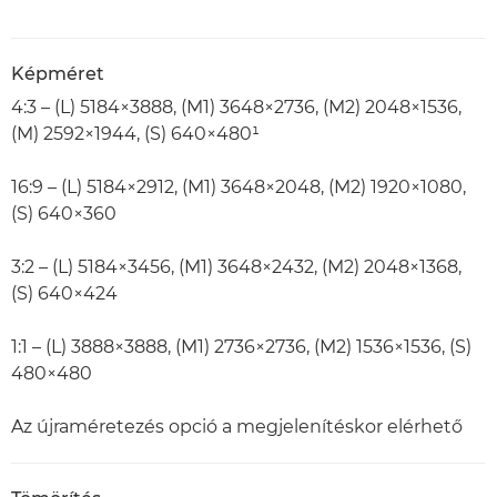
Képméret
4:3 – (L) 5184×3888, (M1) 3648×2736, (M2) 2048×1536,
(M) 2592×1944, (S) 640×480¹
16:9 – (L) 5184×2912, (M1) 3648×2048, (M2) 1920×1080,
(S) 640×360
3:2 – (L) 5184×3456, (M1) 3648×2432, (M2) 2048×1368,
(S) 640×424
1:1 – (L) 3888×3888, (M1) 2736×2736, (M2) 1536×1536, (S)
480×480
Az újraméretezés opció a megjelenítéskor elérhető