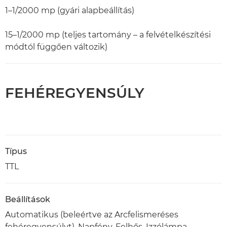
1–1/2000 mp (gyári alapbeállítás)
15–1/2000 mp (teljes tartomány – a felvételkészítési
módtól függően változik)
FEHÉREGYENSÚLY
Típus
TTL
Beállítások
Automatikus (beleértve az Arcfelismeréses
fehéregyensúlyt), Napfény, Felhős, Izzólámpa,