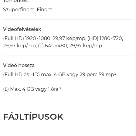
Tömörítés
Szuperfinom, Finom
Videofelvételek
(Full HD) 1920×1080, 29,97 kép/mp, (HD) 1280×720,
29,97 kép/mp, (L) 640×480, 29,97 kép/mp
Videó hossza
(Full HD és HD) max. 4 GB vagy 29 perc 59 mp¹
(L) Max. 4 GB vagy 1 óra ²
FÁJLTÍPUSOK