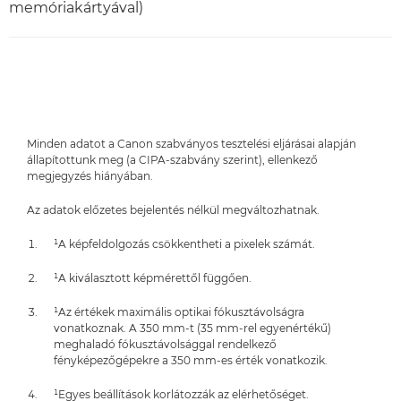
memóriakártyával)
Minden adatot a Canon szabványos tesztelési eljárásai alapján
állapítottunk meg (a CIPA-szabvány szerint), ellenkező
megjegyzés hiányában.
Az adatok előzetes bejelentés nélkül megváltozhatnak.
¹A képfeldolgozás csökkentheti a pixelek számát.
¹A kiválasztott képmérettől függően.
¹Az értékek maximális optikai fókusztávolságra
vonatkoznak. A 350 mm-t (35 mm-rel egyenértékű)
meghaladó fókusztávolsággal rendelkező
fényképezőgépekre a 350 mm-es érték vonatkozik.
¹Egyes beállítások korlátozzák az elérhetőséget.