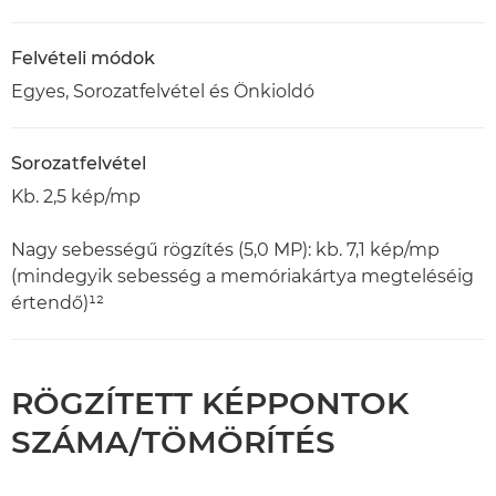
Felvételi módok
Egyes, Sorozatfelvétel és Önkioldó
Sorozatfelvétel
Kb. 2,5 kép/mp
Nagy sebességű rögzítés (5,0 MP): kb. 7,1 kép/mp
(mindegyik sebesség a memóriakártya megteléséig
értendő)¹²
RÖGZÍTETT KÉPPONTOK
SZÁMA/TÖMÖRÍTÉS