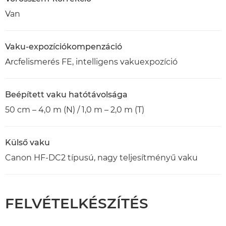
Van
Vaku-expozíciókompenzáció
Arcfelismerés FE, intelligens vakuexpozíció
Beépített vaku hatótávolsága
50 cm – 4,0 m (N) / 1,0 m – 2,0 m (T)
Külső vaku
Canon HF-DC2 típusú, nagy teljesítményű vaku
FELVÉTELKÉSZÍTÉS