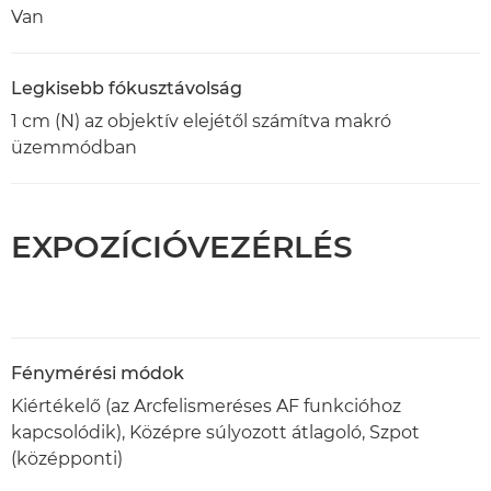
Van
Legkisebb fókusztávolság
1 cm (N) az objektív elejétől számítva makró
üzemmódban
EXPOZÍCIÓVEZÉRLÉS
Fénymérési módok
Kiértékelő (az Arcfelismeréses AF funkcióhoz
kapcsolódik), Középre súlyozott átlagoló, Szpot
(középponti)