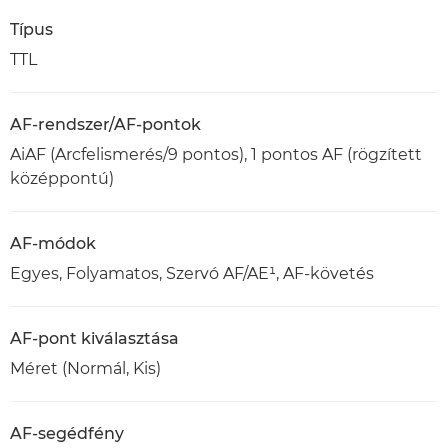
Típus
TTL
AF-rendszer/AF-pontok
AiAF (Arcfelismerés/9 pontos), 1 pontos AF (rögzített
középpontú)
AF-módok
Egyes, Folyamatos, Szervó AF/AE¹, AF-követés
AF-pont kiválasztása
Méret (Normál, Kis)
AF-segédfény