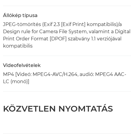
Állókép típusa
JPEG-tömörítés (Exif 2.3 [Exif Print] kompatibilis)/a
Design rule for Camera File System, valamint a Digital
Print Order Format [DPOF] szabvány 1.1 verziójával
kompatibilis
Videofelvételek
MP4 [Videó: MPEG4-AVC/H.264, audió: MPEG4 AAC-
LC (monó)]
KÖZVETLEN NYOMTATÁS