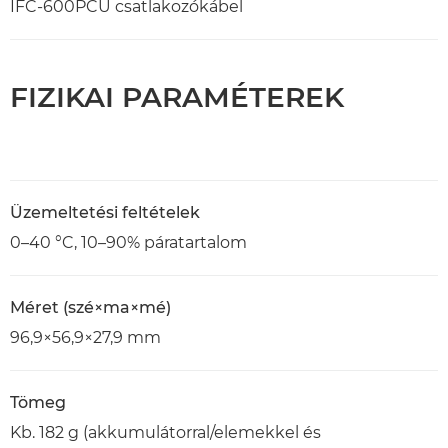
IFC-600PCU csatlakozókábel
FIZIKAI PARAMÉTEREK
Üzemeltetési feltételek
0–40 °C, 10–90% páratartalom
Méret (szé×ma×mé)
96,9×56,9×27,9 mm
Tömeg
Kb. 182 g (akkumulátorral/elemekkel és