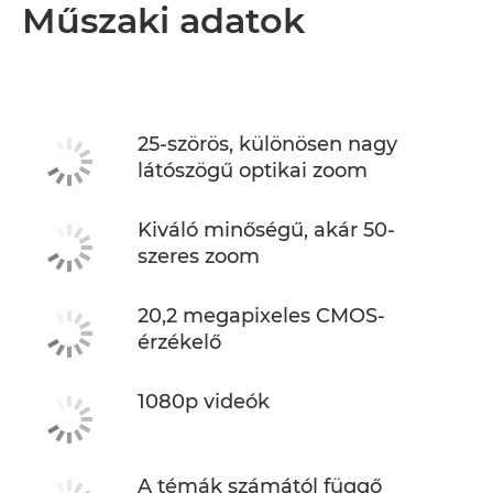
Áttekintés
Műszaki adatok
Műszaki adatok
25-szörös, különösen nagy
látószögű optikai zoom
Kiváló minőségű, akár 50-
szeres zoom
20,2 megapixeles CMOS-
érzékelő
1080p videók
A témák számától függő