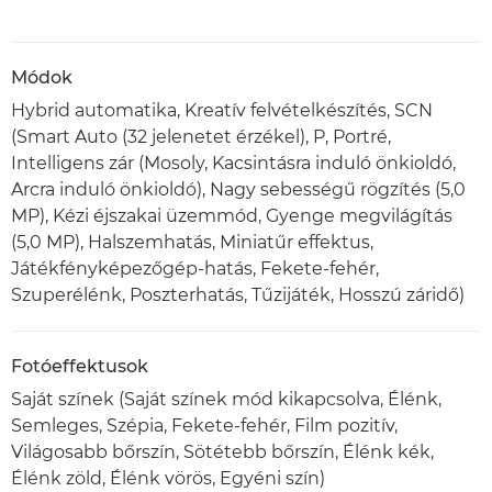
Módok
Hybrid automatika, Kreatív felvételkészítés, SCN
(Smart Auto (32 jelenetet érzékel), P, Portré,
Intelligens zár (Mosoly, Kacsintásra induló önkioldó,
Arcra induló önkioldó), Nagy sebességű rögzítés (5,0
MP), Kézi éjszakai üzemmód, Gyenge megvilágítás
(5,0 MP), Halszemhatás, Miniatűr effektus,
Játékfényképezőgép-hatás, Fekete-fehér,
Szuperélénk, Poszterhatás, Tűzijáték, Hosszú záridő)
Fotóeffektusok
Saját színek (Saját színek mód kikapcsolva, Élénk,
Semleges, Szépia, Fekete-fehér, Film pozitív,
Világosabb bőrszín, Sötétebb bőrszín, Élénk kék,
Élénk zöld, Élénk vörös, Egyéni szín)