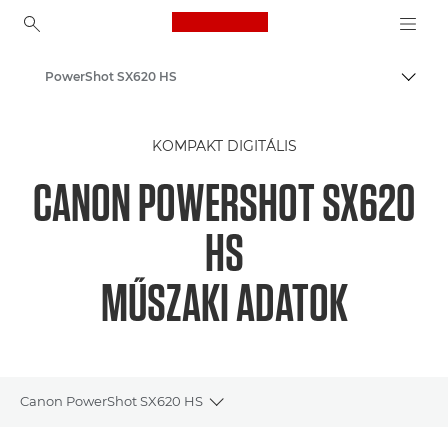
Canon Logo, back to ho
PowerShot SX620 HS
Váltá
Canon
KOMPAKT DIGITÁLIS
CANON POWERSHOT SX620
HS
MŰSZAKI ADATOK
Canon PowerShot SX620 HS
Toggle breadcrumbs