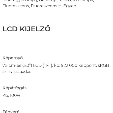
Fluoreszcens, Fluoreszcens H, Egyedi.
LCD KIJELZŐ
Képernyő
7,5 cm-es (3,0”) LCD (TFT), kb. 922 000 képpont, sRGB
színvisszaadás
Képátfogás
Kb. 100%
Fényerő