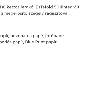
sú kettős lerakó, EsTefold 5011integrált
ég megerősítő szegély ragasztóval,
papír, bevonatos papír, fotópapír,
apadós papír, Blue Print papír