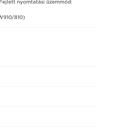
Fejlett nyomtatási üzemmód:
CW910/810)