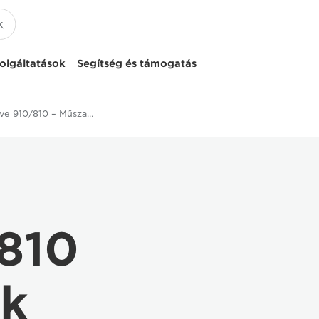
olgáltatások
Segítség és támogatás
ColorWave 910/810 – Műszaki adatok
810
ok