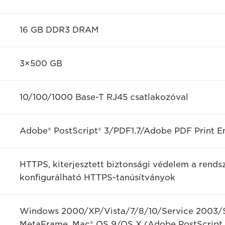
16 GB DDR3 DRAM
3×500 GB
10/100/1000 Base-T RJ45 csatlakozóval
Adobe® PostScript® 3/PDF1.7/Adobe PDF Print En
HTTPS, kiterjesztett biztonsági védelem a ren
konfigurálható HTTPS-tanúsítványok
Windows 2000/XP/Vista/7/8/10/Service 2003/Ser
MetaFrame, Mac® OS 9/OS X (Adobe PostScript