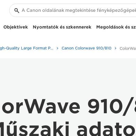
Objektívek
Nyomtatók és szkennerek
Megoldások és sz
High-Quality Large Format Printers for CAD/GIS and Stunning Graphics
Canon Colorwave 910/810
lorWave 910/
űszaki adat