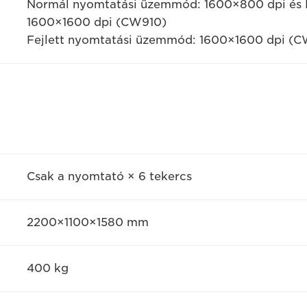
Normál nyomtatási üzemmód: 1600×800 dpi és 
1600×1600 dpi (CW910)
Fejlett nyomtatási üzemmód: 1600×1600 dpi (
Csak a nyomtató × 6 tekercs
2200×1100×1580 mm
400 kg