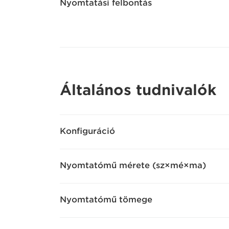
Nyomtatási felbontás
Általános tudnivalók
Konfiguráció
Nyomtatómű mérete (sz×mé×ma)
Nyomtatómű tömege