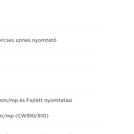
ercses színes nyomtató
mm/mp és Fejlett nyomtatási
mm/mp (CW910/810)