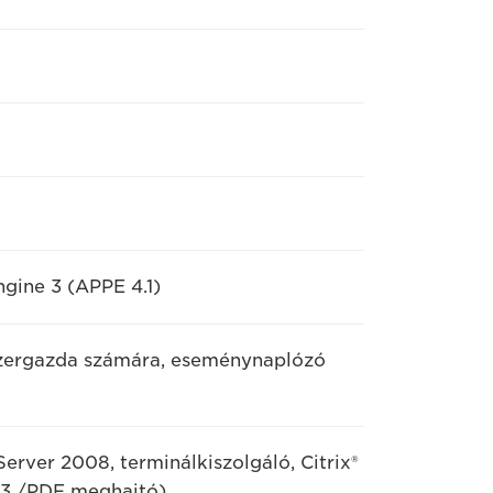
gine 3 (APPE 4.1)
dszergazda számára, eseménynaplózó
ver 2008, terminálkiszolgáló, Citrix®
 3 /PDF meghajtó)