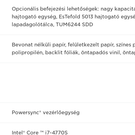
Opcionális befejezési lehetőségek: nagy kapacitá
hajtogató egység, EsTefold 5013 hajtogató egys
lapadagolótálca, TUM6244 SDD
Bevonat nélküli papír, felületkezelt papír, színes 
polipropilén, backlit fóliák, öntapadós vinil, önt
Powersync® vezérlőegység
Intel® Core ™ i7-4770S