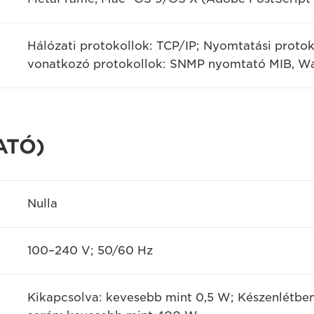
Hálózati protokollok: TCP/IP; Nyomtatási protok
vonatkozó protokollok: SNMP nyomtató MIB, Wav
ATÓ)
Nulla
100–240 V; 50/60 Hz
Kikapcsolva: kevesebb mint 0,5 W; Készenlétbe