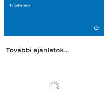
Tintakereső

További ajánlatok…