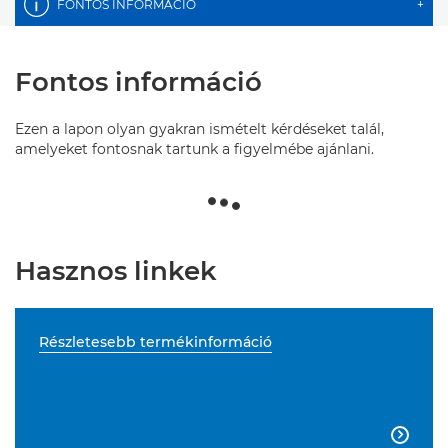
FONTOS INFORMÁCIÓ
+
Fontos információ
Ezen a lapon olyan gyakran ismételt kérdéseket talál,
amelyeket fontosnak tartunk a figyelmébe ajánlani.
Hasznos linkek
Részletesebb termékinformáció
