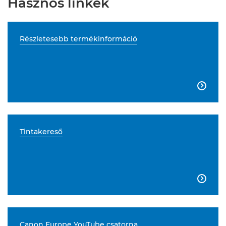
Hasznos linkek
Részletesebb termékinformáció

Tintakereső

Canon Europe YouTube csatorna