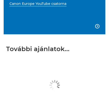
Canon Europe YouTube csatorna

További ajánlatok…