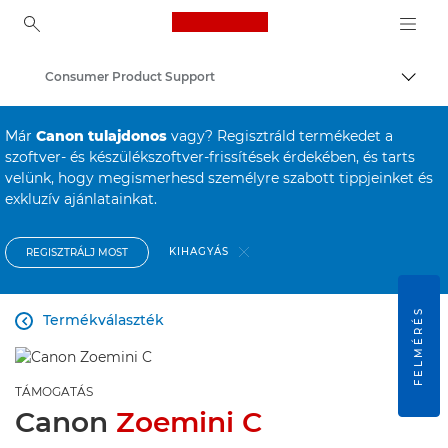
Canon Logo, back to ho
Consumer Product Support
Váltá
Canon
Már
Canon tulajdonos
vagy? Regisztráld termékedet a
szoftver- és készülékszoftver-frissítések érdekében, és tarts
velünk, hogy megismerhesd személyre szabott tippjeinket és
exkluzív ajánlatainkat.
KIHAGYÁS
REGISZTRÁLJ MOST
FELMÉRÉS
Termékválaszték

TÁMOGATÁS
Canon
Zoemini C