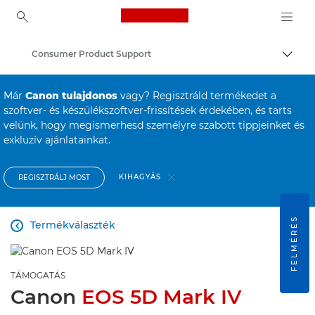
Canon Logo, back to ho
Consumer Product Support
Váltá
Canon
Már
Canon tulajdonos
vagy? Regisztráld termékedet a
szoftver- és készülékszoftver-frissítések érdekében, és tarts
velünk, hogy megismerhesd személyre szabott tippjeinket és
exkluzív ajánlatainkat.
KIHAGYÁS
REGISZTRÁLJ MOST
FELMÉRÉS
Termékválaszték

TÁMOGATÁS
Canon
EOS 5D Mark IV