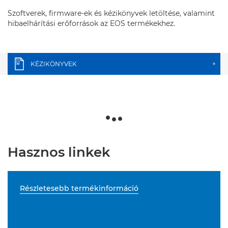
Szoftverek, firmware-ek és kézikönyvek letöltése, valamint
hibaelhárítási erőforrások az EOS termékekhez.
KÉZIKÖNYVEK
+
Hasznos linkek
Részletesebb termékinformáció