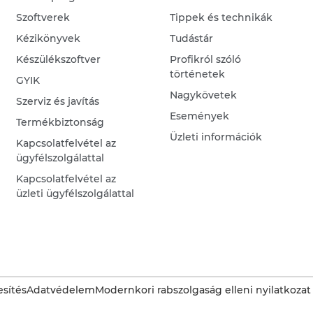
Szoftverek
Tippek és technikák
Kézikönyvek
Tudástár
Készülékszoftver
Profikról szóló
történetek
GYIK
Nagykövetek
Szerviz és javítás
Események
Termékbiztonság
Üzleti információk
Kapcsolatfelvétel az
ügyfélszolgálattal
Kapcsolatfelvétel az
üzleti ügyfélszolgálattal
sítés
Adatvédelem
Modernkori rabszolgaság elleni nyilatkozat