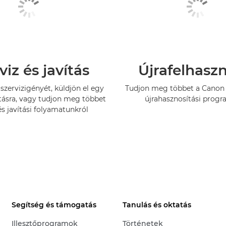
viz és javítás
Újrafelhasz
szervizigényét, küldjön el egy
Tudjon meg többet a Canon 
tásra, vagy tudjon meg többet
újrahasznosítási progr
és javítási folyamatunkról
Segítség és támogatás
Tanulás és oktatás
Illesztőprogramok
Történetek