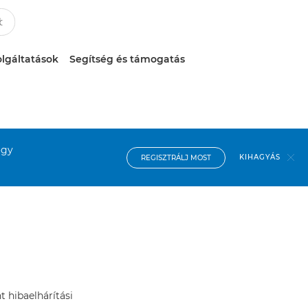
lgáltatások
Segítség és támogatás
ogy
KIHAGYÁS
REGISZTRÁLJ MOST
t hibaelhárítási