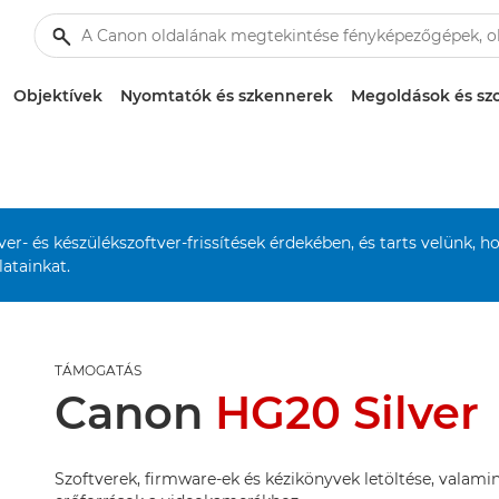
Objektívek
Nyomtatók és szkennerek
Megoldások és szo
r- és készülékszoftver-frissítések érdekében, és tarts velünk, h
atainkat.
TÁMOGATÁS
Canon
HG20 Silver
Szoftverek, firmware-ek és kézikönyvek letöltése, valamin