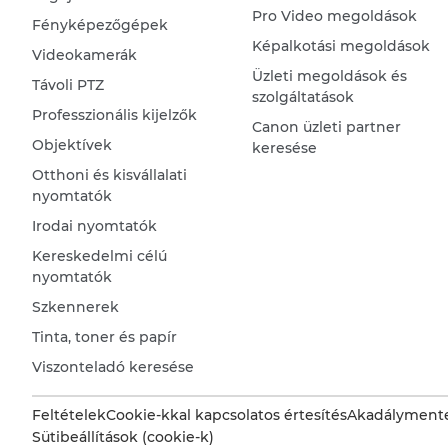
Pro Video megoldások
Fényképezőgépek
Képalkotási megoldások
Videokamerák
Üzleti megoldások és
Távoli PTZ
szolgáltatások
Professzionális kijelzők
Canon üzleti partner
Objektívek
keresése
Otthoni és kisvállalati
nyomtatók
Irodai nyomtatók
Kereskedelmi célú
nyomtatók
Szkennerek
Tinta, toner és papír
Viszonteladó keresése
Feltételek
Cookie-kkal kapcsolatos értesítés
Akadálymente
Sütibeállítások (cookie-k)