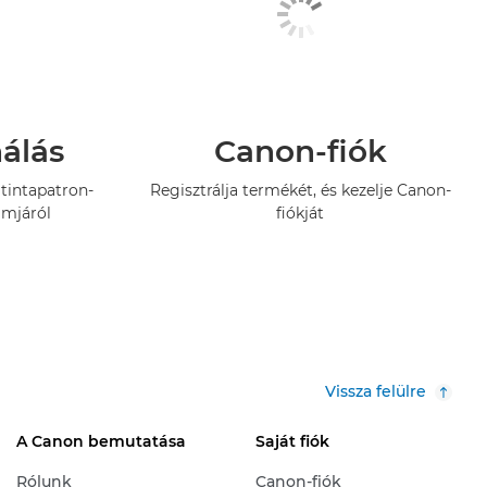
nálás
Canon-fiók
tintapatron-
Regisztrálja termékét, és kezelje Canon-
amjáról
fiókját
Vissza felülre
A Canon bemutatása
Saját fiók
Rólunk
Canon-fiók