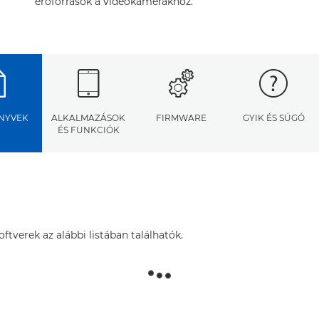
erőforrások a videokamerákhoz.
NYVEK
ALKALMAZÁSOK
FIRMWARE
GYIK ÉS SÚGÓ
ÉS FUNKCIÓK
tverek az alábbi listában találhatók.