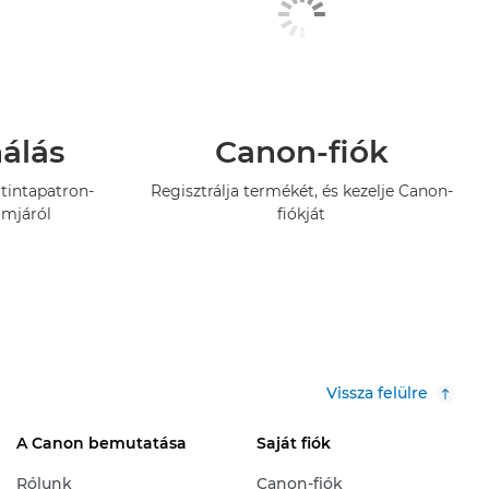
nálás
Canon-fiók
tintapatron-
Regisztrálja termékét, és kezelje Canon-
amjáról
fiókját
Vissza felülre
A Canon bemutatása
Saját fiók
Rólunk
Canon-fiók