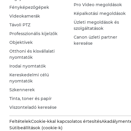
Pro Video megoldások
Fényképezőgépek
Képalkotási megoldások
Videokamerák
Üzleti megoldások és
Távoli PTZ
szolgáltatások
Professzionális kijelzők
Canon üzleti partner
Objektívek
keresése
Otthoni és kisvállalati
nyomtatók
Irodai nyomtatók
Kereskedelmi célú
nyomtatók
Szkennerek
Tinta, toner és papír
Viszonteladó keresése
Feltételek
Cookie-kkal kapcsolatos értesítés
Akadálymente
Sütibeállítások (cookie-k)