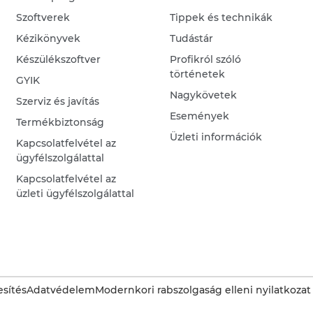
Szoftverek
Tippek és technikák
Kézikönyvek
Tudástár
Készülékszoftver
Profikról szóló
történetek
GYIK
Nagykövetek
Szerviz és javítás
Események
Termékbiztonság
Üzleti információk
Kapcsolatfelvétel az
ügyfélszolgálattal
Kapcsolatfelvétel az
üzleti ügyfélszolgálattal
sítés
Adatvédelem
Modernkori rabszolgaság elleni nyilatkozat