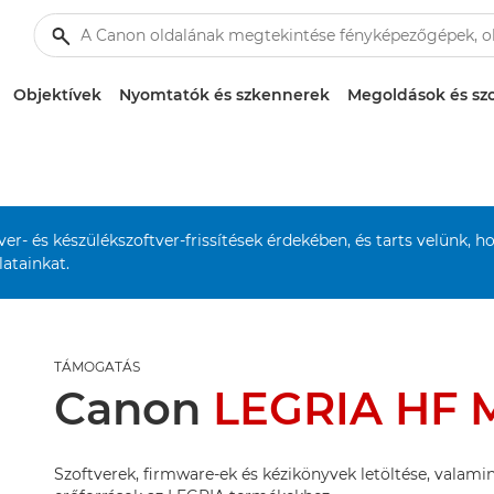
Objektívek
Nyomtatók és szkennerek
Megoldások és szo
r- és készülékszoftver-frissítések érdekében, és tarts velünk, h
atainkat.
TÁMOGATÁS
Canon
LEGRIA HF 
Szoftverek, firmware-ek és kézikönyvek letöltése, valamin