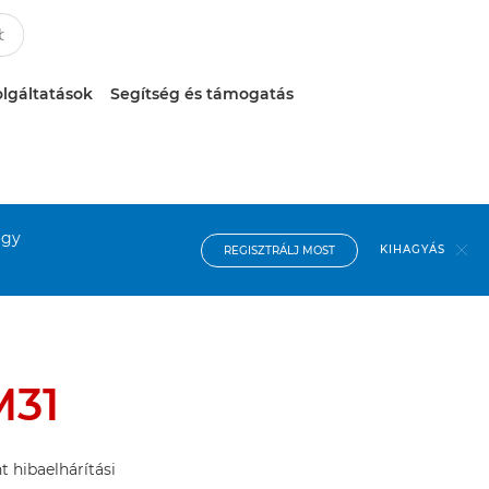
lgáltatások
Segítség és támogatás
ogy
KIHAGYÁS
REGISZTRÁLJ MOST
M31
t hibaelhárítási