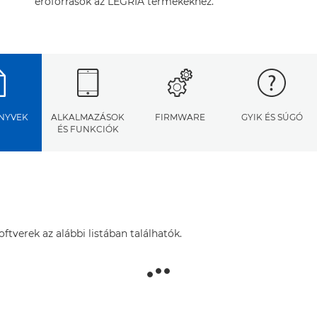
erőforrások az LEGRIA termékekhez.
NYVEK
ALKALMAZÁSOK
FIRMWARE
GYIK ÉS SÚGÓ
ÉS FUNKCIÓK
tverek az alábbi listában találhatók.