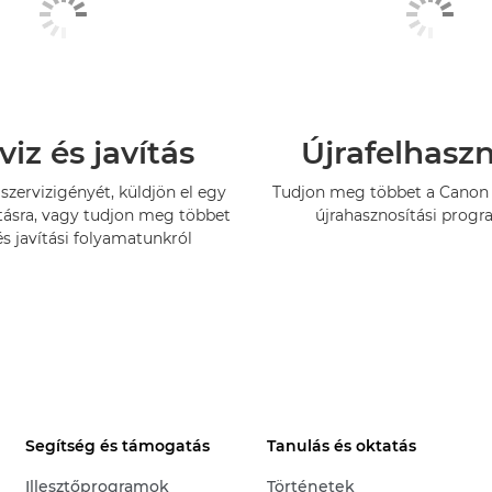
viz és javítás
Újrafelhasz
szervizigényét, küldjön el egy
Tudjon meg többet a Canon 
tásra, vagy tudjon meg többet
újrahasznosítási progr
és javítási folyamatunkról
Segítség és támogatás
Tanulás és oktatás
Illesztőprogramok
Történetek