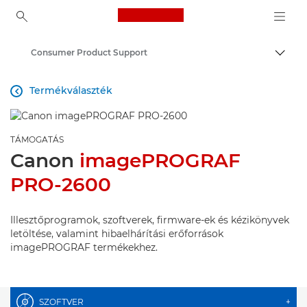
Canon Logo, back to ho
Consumer Product Support
Váltá
Canon
Termékválaszték

TÁMOGATÁS
Canon
imagePROGRAF
PRO-2600
Illesztőprogramok, szoftverek, firmware-ek és kézikönyvek
letöltése, valamint hibaelhárítási erőforrások
imagePROGRAF termékekhez.
SZOFTVER
+