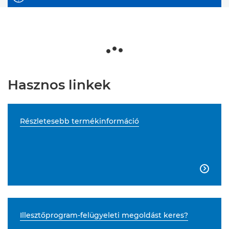
Hasznos linkek
Részletesebb termékinformáció

Illesztőprogram-felügyeleti megoldást keres?