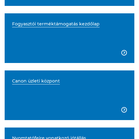
Fogyasztói terméktámogatás kezdőlap

Canon üzleti központ

Nyomtatófejre vonatkozó jótállás