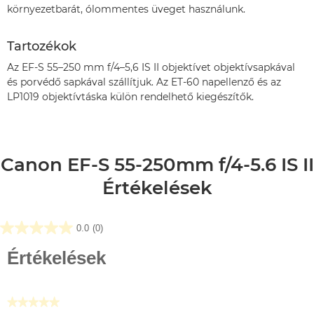
környezetbarát, ólommentes üveget használunk.
Tartozékok
Az EF-S 55–250 mm f/4–5,6 IS II objektívet objektívsapkával
és porvédő sapkával szállítjuk. Az ET-60 napellenző és az
LP1019 objektívtáska külön rendelhető kiegészítők.
Canon EF-S 55-250mm f/4-5.6 IS II
Értékelések
0.0
(0)
0.0
az
Értékelések
elérhető
5
csillagból.
★★★★★