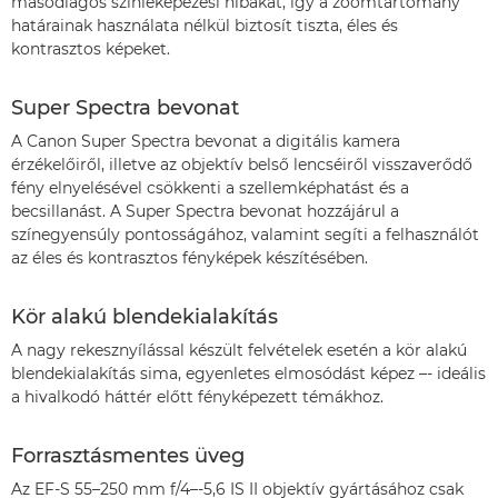
másodlagos színleképezési hibákat, így a zoomtartomány
határainak használata nélkül biztosít tiszta, éles és
kontrasztos képeket.
Super Spectra bevonat
A Canon Super Spectra bevonat a digitális kamera
érzékelőiről, illetve az objektív belső lencséiről visszaverődő
fény elnyelésével csökkenti a szellemképhatást és a
becsillanást. A Super Spectra bevonat hozzájárul a
színegyensúly pontosságához, valamint segíti a felhasználót
az éles és kontrasztos fényképek készítésében.
Kör alakú blendekialakítás
A nagy rekesznyílással készült felvételek esetén a kör alakú
blendekialakítás sima, egyenletes elmosódást képez –- ideális
a hivalkodó háttér előtt fényképezett témákhoz.
Forrasztásmentes üveg
Az EF-S 55–250 mm f/4–-5,6 IS II objektív gyártásához csak