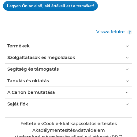
Nincs
Legyen Ön az első, aki értékeli ezt a terméket!
értékelési
.
pontszám
Ez
a
művelet
Vissza felülre
meg
fog
Termékek
nyitni
egy
Szolgáltatások és megoldások
modális
párbeszédpanelt.
Segítség és támogatás
Tanulás és oktatás
A Canon bemutatása
Saját fiók
Feltételek
Cookie-kkal kapcsolatos értesítés
Akadálymentesítés
Adatvédelem