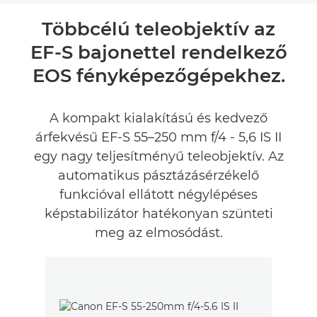
Áttekintés
Többcélú teleobjektív az
EF-S bajonettel rendelkező
Értékelések
EOS fényképezőgépekhez.
A kompakt kialakítású és kedvező
árfekvésű EF-S 55–250 mm f/4 - 5,6 IS II
egy nagy teljesítményű teleobjektív. Az
automatikus pásztázásérzékelő
funkcióval ellátott négylépéses
képstabilizátor hatékonyan szünteti
meg az elmosódást.