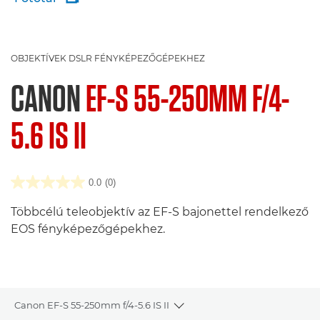
OBJEKTÍVEK DSLR FÉNYKÉPEZŐGÉPEKHEZ
CANON
EF-S 55-250MM F/4-
5.6 IS II
0.0
(0)
Többcélú teleobjektív az EF-S bajonettel rendelkező
EOS fényképezőgépekhez.
Canon EF-S 55-250mm f/4-5.6 IS II
Toggle breadcrumbs