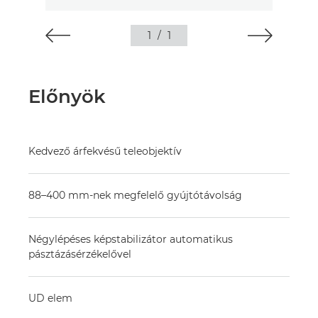
1
/
1
Előnyök
Kedvező árfekvésű teleobjektív
88–400 mm-nek megfelelő gyújtótávolság
Négylépéses képstabilizátor automatikus
pásztázásérzékelővel
UD elem