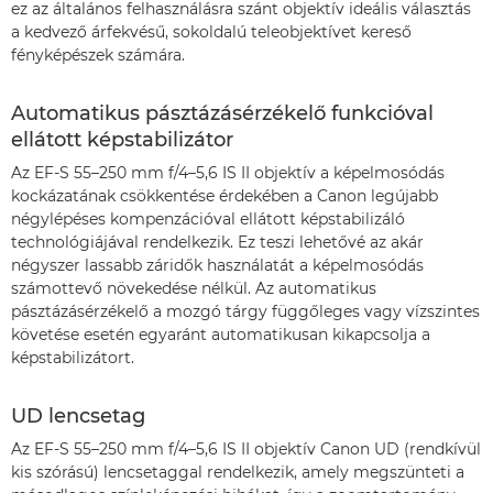
ez az általános felhasználásra szánt objektív ideális választás
a kedvező árfekvésű, sokoldalú teleobjektívet kereső
fényképészek számára.
Automatikus pásztázásérzékelő funkcióval
ellátott képstabilizátor
Az EF-S 55–250 mm f/4–5,6 IS II objektív a képelmosódás
kockázatának csökkentése érdekében a Canon legújabb
négylépéses kompenzációval ellátott képstabilizáló
technológiájával rendelkezik. Ez teszi lehetővé az akár
négyszer lassabb záridők használatát a képelmosódás
számottevő növekedése nélkül. Az automatikus
pásztázásérzékelő a mozgó tárgy függőleges vagy vízszintes
követése esetén egyaránt automatikusan kikapcsolja a
képstabilizátort.
UD lencsetag
Az EF-S 55–250 mm f/4–5,6 IS II objektív Canon UD (rendkívül
kis szórású) lencsetaggal rendelkezik, amely megszünteti a