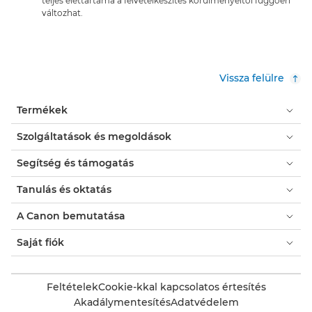
teljes élettartama a felvételkészítés körülményeitől függően
változhat.
Vissza felülre
Termékek
Szolgáltatások és megoldások
Segítség és támogatás
Tanulás és oktatás
A Canon bemutatása
Saját fiók
Feltételek
Cookie-kkal kapcsolatos értesítés
Akadálymentesítés
Adatvédelem