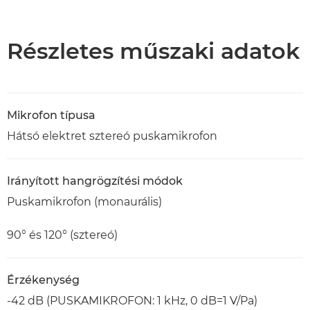
Áttekintés
Műszaki adatok
Részletes műszaki adatok
Mikrofon típusa
Hátsó elektret sztereó puskamikrofon
Irányított hangrögzítési módok
Puskamikrofon (monaurális)
90° és 120° (sztereó)
Érzékenység
-42 dB (PUSKAMIKROFON: 1 kHz, 0 dB=1 V/Pa)