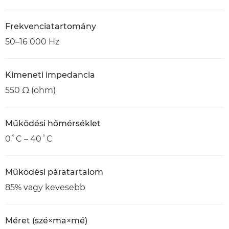
Frekvenciatartomány
50–16 000 Hz
Kimeneti impedancia
550 Ω (ohm)
Működési hőmérséklet
0˚C – 40˚C
Működési páratartalom
85% vagy kevesebb
Méret (szé×ma×mé)